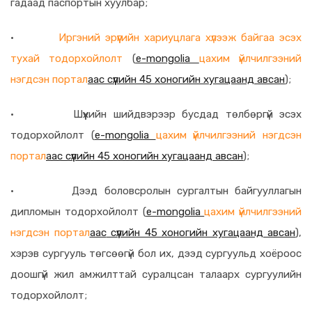
гадаад паспортын хуулбар;
·
Иргэний эрүүгийн хариуцлага хүлээж байгаа эсэх
тухай тодорхойлолт
(
e-mongolia
цахим үйлчилгээний
нэгдсэн портал
аас сүүлийн 45 хоногийн хугацаанд авсан
);
·
Шүүхийн шийдвэрээр бусдад төлбөргүй эсэх
тодорхойлолт (
e-mongolia
цахим үйлчилгээний нэгдсэн
портал
аас
сүүлийн 45 хоногийн хугацаанд авсан
);
·
Дээд боловсролын сургалтын байгууллагын
дипломын тодорхойлолт (
e-mongolia
цахим үйлчилгээний
нэгдсэн портал
аас
сүүлийн 45 хоногийн хугацаанд авсан
),
хэрэв сургууль төгсөөгүй бол их, дээд сургуульд хоёроос
доошгүй жил амжилттай суралцсан талаарх сургуулийн
тодорхойлолт;