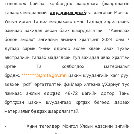
төлөвлөж байгаа, холбогдох шаардлага (шаардлагын
талаарх мэдээллийг
энд дарж үзнэ үү
)-ыг хангасан Монгол
Улсын иргэн Та виз мэдүүлэхээс өмнө Гадаад харилцааны
яамнаас захидал авсан байх шаардлагатай. “Ажиллах
болон амрах” ангиллын визийн хүсэлтийг 202
4
оны 7
дугаар сарын 1-ний өдрөөс эхлэн хүлээн авах тухай
австралийн талаас мэдэгдсэн тул захидал авах хүсэлтэй
иргэн Та
холбогдох материалыг
бүрдүүлж,
*******
3@mfa.gov.mn
цахим шуудангийн хаяг руу,
зөвхөн “pdf” өргөтгөлтэй файлаар илгээнэ үү. Хариуг тус
яамнаас ажлын өдрүүдэд 48-72 цагийн дотор Таны
бүртгүүлсэн цахим шуудангаар хүргүүлэх бөгөөд дараах
материалыг бүрдүүлэх шаардлагатай:
·
Хүчин төгөлдөр Монгол Улсын үндэсний энгийн