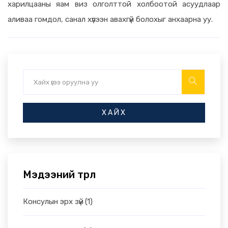
харилцааны яам виз олголттой холбоотой асуудлаар
аливаа гомдол, санал хүлээн авахгүй болохыг анхаарна уу.
ХАЙХ
Мэдээний төрөл
Консулын эрх зүй
(1)