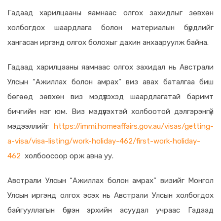
Гадаад харилцааны яамнаас олгох захидлыг зөвхөн
холбогдох шаардлага болон материалын бүрдлийг
хангасан иргэнд олгох болохыг дахин анхааруулж байна.
Гадаад харилцааны яамнаас олгох захидал нь
Австрали
Улсын “Ажиллах болон амрах” виз авах баталгаа биш
бөгөөд зөвхөн виз мэдүүлэхэд шаардлагатай баримт
бичгийн нэг юм. Виз мэдүүлэхтэй холбоотой дэлгэрэнгүй
мэдээллийг
https://immi.homeaffairs.gov.au/visas/getting-
a-visa/visa-listing/work-holiday-462/first-work-holiday-
462
холбоосоор орж авна уу.
Австрали Улсын “Ажиллах болон амрах” визийг Монгол
Улсын иргэнд олгох эсэх нь Австрали Улсын холбогдох
байгууллагын бүрэн эрхийн асуудал учраас Гадаад