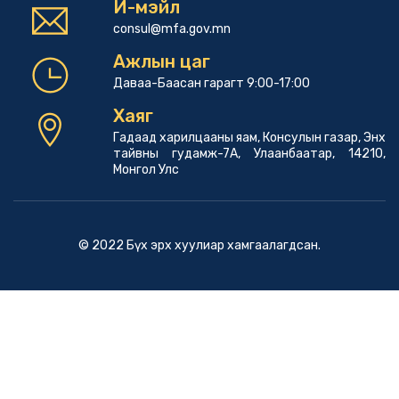
И-мэйл
consul@mfa.gov.mn
Ажлын цаг
Даваа-Баасан гарагт 9:00-17:00
Хаяг
Гадаад харилцааны яам, Консулын газар, Энх
тайвны гудамж-7А, Улаанбаатар, 14210,
Монгол Улс
© 2022 Бүх эрх хуулиар хамгаалагдсан.