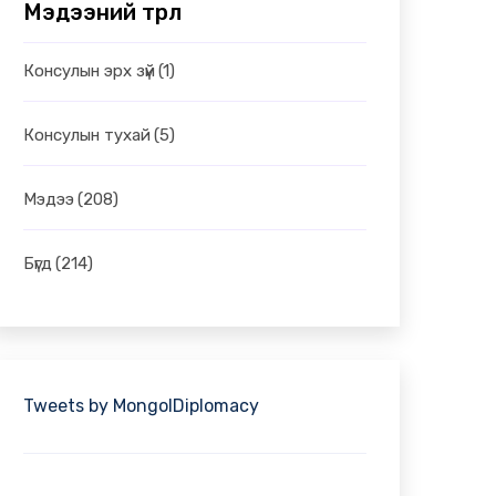
Мэдээний төрөл
Консулын эрх зүй
(1)
Консулын тухай
(5)
Мэдээ
(208)
Бүгд
(214)
Tweets by MongolDiplomacy