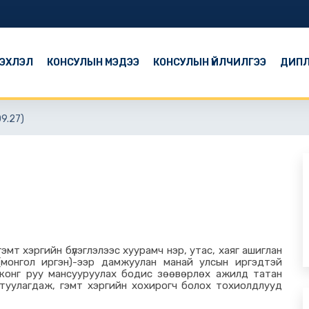
ЭХЛЭЛ
КОНСУЛЫН МЭДЭЭ
КОНСУЛЫН ҮЙЛЧИЛГЭЭ
ДИПЛ
9.27)
эмт хэргийн бүлэглэлээс хуурамч нэр, утас, хаяг ашиглан
(
монгол иргэн
)-
ээр дамжуулан манай улсын иргэдтэй
конг руу мансууруулах бодис зөөвөрлөх ажилд татан
туулагдаж, гэмт хэргийн хохирогч болох тохиолдлууд