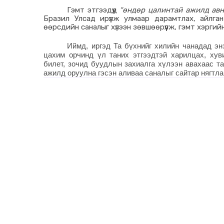
Гэмт этгээдүүд
“өндөр цалинтай ажилд авн
Бразил Улсад ирүүлж улмаар дарамтлах, айлган
өөрсдийн саналыг хүлээн зөвшөөрүүлж, гэмт хэргий
Иймд, иргэд Та бүхнийг хилийн чанадад эн
цахим орчинд үл таних этгээдтэй харилцах, хув
билет, зочид буудлын захиалга хүлээн авахаас т
ажилд оруулна гэсэн аливаа саналыг сайтар нягтла