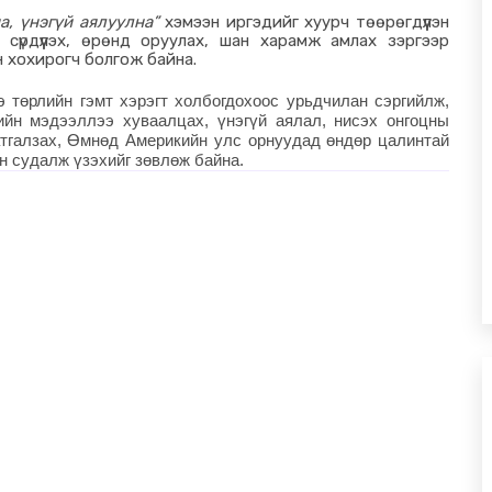
а, үнэгүй аялуулна”
хэмээн иргэдийг хуурч төөрөгдүүлэн
 сүрдүүлэх, өрөнд оруулах, шан харамж амлах зэргээр
н хохирогч болгож байна.
э төрлийн гэмт хэрэгт холбогдохоос урьдчилан сэргийлж,
ийн мэдээллээ хуваалцах, үнэгүй аялал, нисэх онгоцны
атгалзах, Өмнөд Америкийн улс орнуудад өндөр цалинтай
н судалж үзэхийг зөвлөж байна.