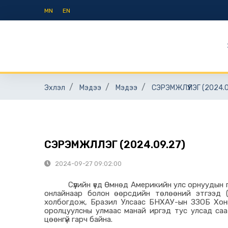
MN
EN
Эхлэл
Мэдээ
Мэдээ
СЭРЭМЖЛҮҮЛЭГ (2024.0
СЭРЭМЖЛҮҮЛЭГ (2024.09.27)
2024-09-27 09:02:00
Сүүлийн үед Өмнөд Америкийн улс орнуудын г
онлайнаар болон өөрсдийн төлөөний этгээд
холбогдож, Бразил Улсаас БНХАУ-ын ЗЗОБ Хон
оролцуулсны улмаас манай иргэд тус улсад саа
цөөнгүй гарч байна.