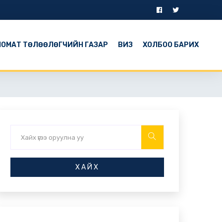
ОМАТ ТӨЛӨӨЛӨГЧИЙН ГАЗАР
ВИЗ
ХОЛБОО БАРИХ
ХАЙХ