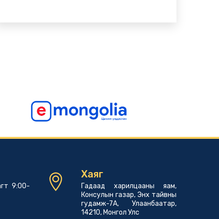
Хаяг
гт 9:00-
Гадаад харилцааны яам,
Консулын газар, Энх тайвны
гудамж-7А, Улаанбаатар,
14210, Монгол Улс