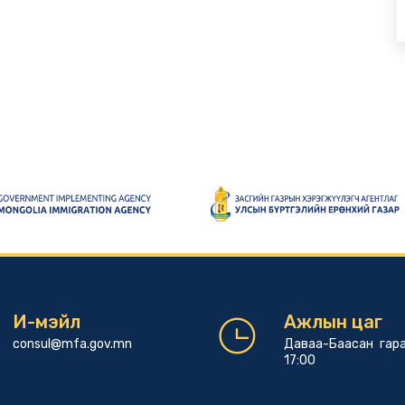
И-мэйл
Ажлын цаг
consul@mfa.gov.mn
Даваа-Баасан гара
17:00