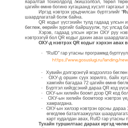
яаралтай тохиолдолд /жишээлбэл, төрөл төрөг
цагийн өмнө богино хугацаанд хүсэлт гаргахыг
Иргэд нэвтрэх урьдчилсан бүртгэлийг “
R
шаардлагатай болж байна.
QR кодыг үүсгэхийн тулд гадаад улсын и
бөглөж, өөрийн зургийг байршуулж, тус улсад б
Хэрэв, гадаад улсын иргэн ОХУ руу нэв
нэвтрээгүй бол QR кодыг дахин авах шаардлага
ОХУ-д нэвтрэх QR кодыг хэрхэн авах 
·
“RuID” гар утасны программд бүртгүүл
https://www.gosuslugi.ru/landing/ne
·
Хувийн дэлгэрэнгүй мэдээллээ бөглөн
·
ОХУ-д оршин суух зорилго, байх хуг
хамгийн багадаа 72 цагийн өмнө бөглө
·
Бүртгэл хийгдсэний дараа QR код үүсн
·
ОХУ-ын хилийн боомт дээр QR код бо
·
ОХУ-ын хилийн боомтоор нэвтрэх үед
хамрагдана.
·
ОХУ-ын хилээр нэвтрэн орсны дараа 
өгөгдлөө баталгаажуулах шаардлагат
карт худалдан авах, RuID гар утасны 
Тухайн туршилтаас дараах иргэд чөлө