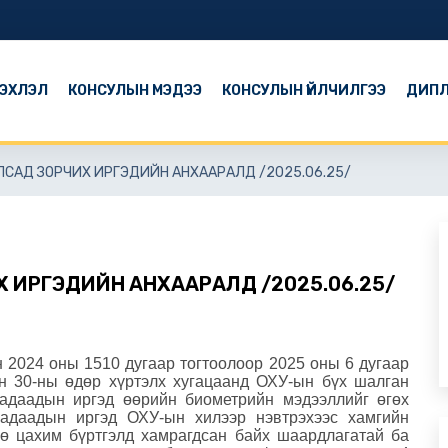
ЭХЛЭЛ
КОНСУЛЫН МЭДЭЭ
КОНСУЛЫН ҮЙЛЧИЛГЭЭ
ДИПЛ
ЛСАД ЗОРЧИХ ИРГЭДИЙН АНХААРАЛД /2025.06.25/
 ИРГЭДИЙН АНХААРАЛД /2025.06.25/
 2024 оны 1510 дугаар тогтоолоор
2025 оны 6 дугаар
н 30-ны өдөр хүртэлх хугацаанд ОХУ-ын бүх шалган
гадаадын иргэд өөрийн биометрийн мэдээллийг өгөх
гадаадын иргэд ОХУ-ын хилээр нэвтрэхээс хамгийн
ө цахим бүртгэлд хамрагдсан байх шаардлагатай ба