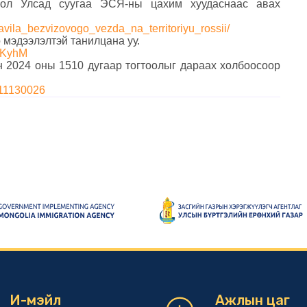
гол Улсад суугаа ЭСЯ-ны цахим хуудаснаас авах
avila_bezvizovogo_vezda_na_territoriyu_rossii/
мэдээлэлтэй танилцана уу.
FKyhM
 2024 оны 1510 дугаар тогтоолыг дараах холбоосоор
411130026
И-мэйл
Ажлын цаг