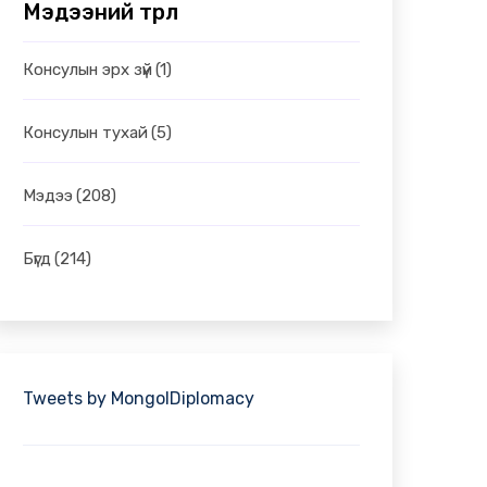
Мэдээний төрөл
Консулын эрх зүй
(1)
Консулын тухай
(5)
Мэдээ
(208)
Бүгд
(214)
Tweets by MongolDiplomacy