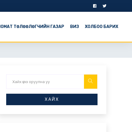
ОМАТ ТӨЛӨӨЛӨГЧИЙН ГАЗАР
ВИЗ
ХОЛБОО БАРИХ
ХАЙХ