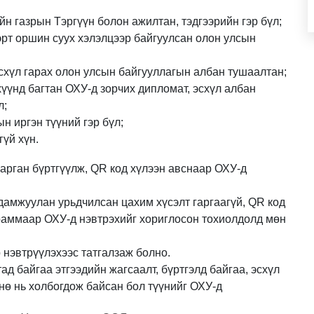
ийн газрын
Т
эргүүн болон ажилтан, тэдгээрийн гэр бүл;
эрт оршин суух хэлэлцээр байгуулсан олон улсын
схүл гарах олон улсын байгууллагын албан тушаалтан;
үүнд багтан ОХУ-д зорчих дипломат, эсхүл албан
л;
н иргэн түүний гэр бүл;
гүй хүн.
рган бүртгүүлж, QR код хүлээн авснаар ОХУ-д
 дамжуулан урьдчилсан цахим хүсэлт гаргаагүй, QR код
граммаар ОХУ-д нэвтрэхийг хориглосон тохиолдолд мөн
 нэвтрүүлэхээс татгалзаж болно.
ад байгаа этгээдийн жагсаалт, бүртгэлд байгаа, эсхүл
нө нь холбогдож байсан бол түүнийг ОХУ-д