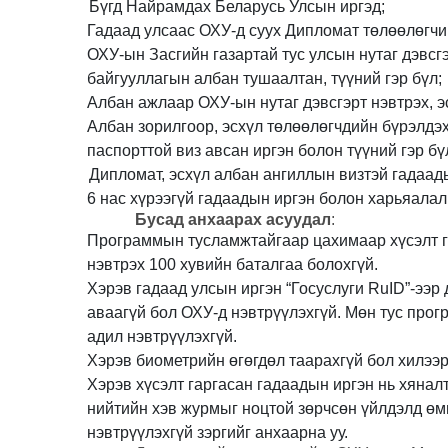
Бүгд Найрамдах Беларусь Улсын иргэд;
Гадаад улсаас ОХУ-д суух Дипломат төлөөлөгч
ОХУ-ын Засгийн газартай тус улсын нутаг дэвсг
байгууллагын албан тушаалтан, түүний гэр бүл;
Албан ажлаар ОХУ-ын нутаг дэвсгэрт нэвтрэх, э
Албан зорилгоор, эсхүл төлөөлөгчдийн бүрэлдэх
паспорттой виз авсан иргэн болон түүний гэр бү
Дипломат, эсхүл албан ангиллын визтэй гадаады
6 нас хүрээгүй гадаадын иргэн болон харьяалал
Бусад анхаарах асуудал
:
Программын тусламжтайгаар цахимаар хүсэлт га
нэвтрэх 100 хувийн баталгаа болохгүй.
Хэрэв гадаад улсын иргэн “Госуслуги RuID”-ээр
аваагүй бол ОХУ-д нэвтрүүлэхгүй. Мөн тус про
адил нэвтрүүлэхгүй.
Хэрэв биометрийн өгөгдөл таарахгүй бол хилээр
Хэрэв хүсэлт гаргасан гадаадын иргэн нь хяналт
нийтийн хэв журмыг ноцтой зөрчсөн үйлдэлд өм
нэвтрүүлэхгүй зэргийг анхаарна уу.