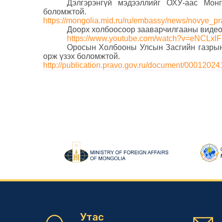
Дэлгэрэнгүй мэдээллийг ОХУ-аас Мон
боломжтой.
https://mongolia.mid.ru/ru/embassy/news/novye_pr
Доорх холбоосоор зааварчилгааны видео 
https://www.youtube.com/watch?v=eNCLxl
Оросын Холбооны Улсын Засгийн газрын
орж үзэх боломжтой.
http://publication.pravo.gov.ru/document/0001202
Утас