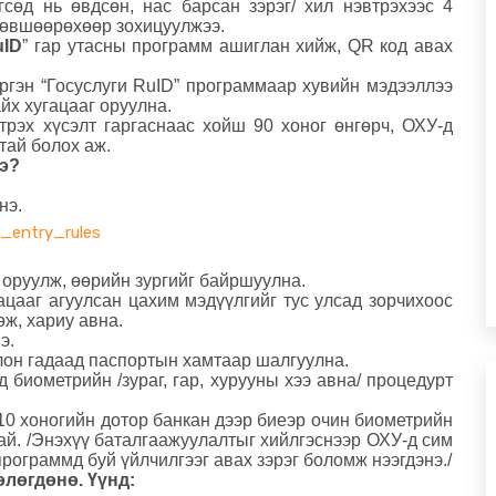
сөд нь өвдсөн, нас барсан зэрэг/ хил нэвтрэхээс 4
 зөвшөөрөхөөр зохицуулжээ.
uID
” гар утасны программ ашиглан хийж, QR код авах
ргэн “Госуслуги RuID” программаар хувийн мэдээллээ
айх хугацааг оруулна.
трэх хүсэлт гаргаснаас хойш 90 хоног өнгөрч, ОХУ-д
тай болох аж.
вэ?
нэ.
w_entry_rules
 оруулж, өөрийн зургийг байршуулна.
ацааг агуулсан цахим мэдүүлгийг тус улсад зорчихоос
ж, хариу авна.
э.
лон гадаад паспортын хамтаар шалгуулна.
 биометрийн /зураг, гар, хурууны хээ авна/ процедурт
10 хоногийн дотор банкан дээр биеэр очин биометрийн
ай. /Энэхүү баталгаажуулалтыг хийлгэснээр ОХУ-д сим
программд буй үйлчилгээг авах зэрэг боломж нээгдэнэ./
өлөгдөнө. Үүнд: