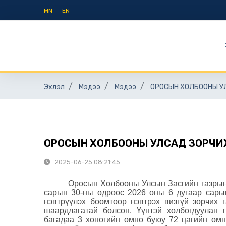
MN
EN
Эхлэл
Мэдээ
Мэдээ
ОРОСЫН ХОЛБООНЫ У
ОРОСЫН ХОЛБООНЫ УЛСАД ЗОРЧИХ
2025-06-25 08:21:45
Оросын Холбооны Улсын Засгийн газрын
сарын 30-ны өдрөөс 2026 оны 6 дугаар сары
нэвтрүүлэх боомтоор нэвтрэх визгүй зорчих 
шаардлагатай болсон. Үүнтэй холбогдуулан 
багадаа 3 хоногийн өмнө буюу 72 цагийн өмн