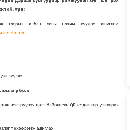
чихдоо дараах сувгуудаар дамжуулан хил нэвтрэх
жтой. Үүнд:
ах газрын албан ёсны цахим хуудас ашиглах:
station-home
 уншлуулах.
ломжгүй бол:
лган нэвтрүүлэх цэгт байрласан QR кодыг гар утсаараа
аалаг төхөөрөмж ашиглах,