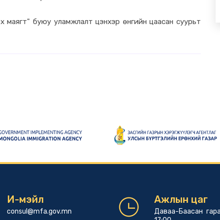
х маягт" буюу уламжлалт цэнхэр өнгийн цаасан суурьт
И-мэйл
Ажлын цаг
consul@mfa.gov.mn
Даваа-Баасан гара