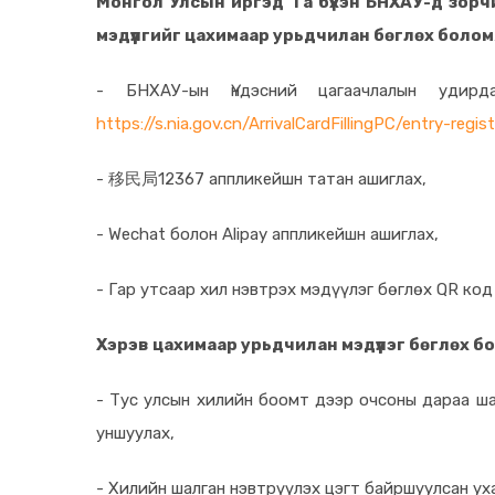
Монгол Улсын иргэд Та бүхэн БНХАУ-д зор
мэдүүлгийг цахимаар урьдчилан бөглөх болом
- БНХАУ-ын Үндэсний цагаачлалын удирд
https://s.nia.gov.cn/ArrivalCardFillingPC/entry-regi
-
12367 аппликейшн татан ашиглах,
移民局
- Wechat болон Alipay аппликейшн ашиглах,
- Гар утсаар хил нэвтрэх мэдүүлэг бөглөх QR код
Хэрэв цахимаар урьдчилан мэдүүлэг бөглөх бо
- Тус улсын хилийн боомт дээр очсоны дараа ша
уншуулах,
- Хилийн шалган нэвтрүүлэх цэгт байршуулсан ух