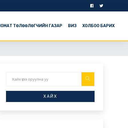
ОМАТ ТӨЛӨӨЛӨГЧИЙН ГАЗАР
ВИЗ
ХОЛБОО БАРИХ
ХАЙХ