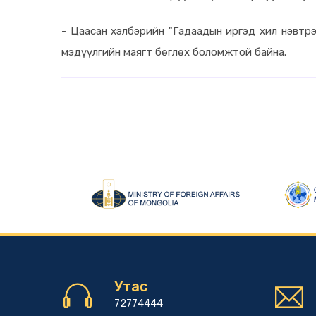
- Цаасан хэлбэрийн "Гадаадын иргэд хил нэвтрэ
мэдүүлгийн маягт бөглөх боломжтой байна.
Утас
72774444