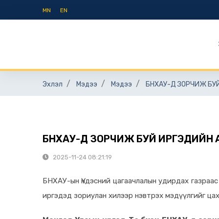
MN
EN
Эхлэл
Мэдээ
Мэдээ
БНХАУ-Д ЗОРЧИЖ БУЙ
БНХАУ-Д ЗОРЧИЖ БУЙ ИРГЭДИЙН А
2025-11-24 08:21:19
БНХАУ-ын Үндэсний цагаачлалын удирдах газраас
иргэдэд зориулан хилээр нэвтрэх мэдүүлгийг цах