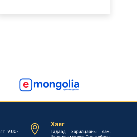
Хаяг
гт 9:00-
Гадаад харилцааны яам,