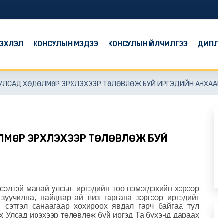
ЭХЛЭЛ
КОНСУЛЫН МЭДЭЭ
КОНСУЛЫН ҮЙЛЧИЛГЭЭ
ДИПЛ
Х УЛСАД ХӨДӨЛМӨР ЭРХЛЭХЭЭР ТӨЛӨВЛӨЖ БУЙ ИРГЭДИЙН АНХА
ӨЛМӨР ЭРХЛЭХЭЭР ТӨЛӨВЛӨЖ БУЙ
сэлтэй манай улсын иргэдийн тоо нэмэгдэхийн хэрээр
зуучилна, найдвартай виз гаргана зэргээр иргэдийг
, сэтгэл санаагаар хохироох явдал гарч байгаа тул
 Улсад ирэхээр төлөвлөж буй иргэд Та бүхэнд дараах