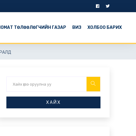
ОМАТ ТӨЛӨӨЛӨГЧИЙН ГАЗАР
ВИЗ
ХОЛБОО БАРИХ
АРАЛД
ХАЙХ