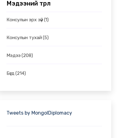
Мэдээний төрөл
Консулын эрх зүй
(1)
Консулын тухай
(5)
Мэдээ
(208)
Бүгд
(214)
Tweets by MongolDiplomacy