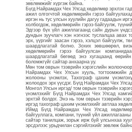
зөвлөмжийг хүргэж байна.
Бүгд Найрамдах Чех Улсад хөдөлмөр эрхлэх гад
ажил олгогчтой хөдөлмөрийн гэрээ байгуулаха
иргэн нь тус улсын хуулийн дагуу гадаадын ирг
холбогдож, хөдөлмөрийн гэрээ байгуулж, түүний
Эдгээр бүх үйл ажиллагаанд сайн дурын үндс
дундын зуучлагч хэн нэгнээс туслалцаа авах т
эрх, үүргийг заасан гэрээ, хэлцэл байгуулж, 
шаардлагатай болно. Зохих зөвшөөрөл, ви
хөдөлмөрийн гэрээ байгуулсан компанид
шаардлагатай бөгөөд энэ хугацаанд өөрийн
боломжгүйг сайтар анхаарна уу.
Мөн том оврын тээврийн хэрэгслийн жолоочоор
Найрамдах Чех Улсын хууль, тогтоомжийн д
жолооны үнэмлэх, Тахограф цахим үнэмлэх
жолоодох эрх үүсдэг. Бүгд Найрамдах Чех Улсад
Монгол Улсын иргэд/ том оврын тээврийн хэрэ
үнэмлэхийг Бүгд Найрамдах Чех Улсад хамги
эрхтэй болдог. Энэ нь том оврын тээврийн хэ
иргэд тахограф цахим үнэмлэхийг автлаа хөдөл
Иймд Бүгд Найрамдах Чех Улсад хөдөлмөр
байгууллага, компани, түүний үйл ажиллагааны
сайтар танилцаж, зорьж ирж буй улсынхаа хуул
эрсдэлээс урьдчилан сэргийлэхийг зөвлөж байн