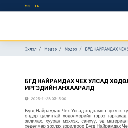
MN
EN
Эхлэл
Мэдээ
Мэдээ
БҮГД НАЙРАМДАХ ЧЕ
БҮГД НАЙРАМДАХ ЧЕХ УЛСАД ХӨД
ИРГЭДИЙН АНХААРАЛД
2025-11-28 03:13:00
Бүгд Найрамдах Чех Улсад хөдөлмөр эрхлэх хү
өндөр цалинтай хөдөлмөрийн гэрээ гаргахад 
залилах, хууран мэхлэх, санхүү, эд материал
хөдөлмөр эрхлэх зорилгоор Бүгд Найрамдах Чех