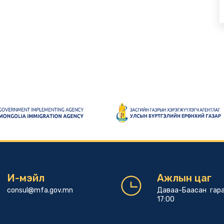
И-мэйл
Ажлын цаг
consul@mfa.gov.mn
Даваа-Баасан гара
17:00