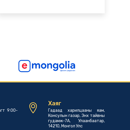
Хаяг
гт 9:00-
Гадаад харилцааны яам,
Консулын газар, Энх тайвны
гудамж-7А, Улаанбаатар,
14210, Монгол Улс