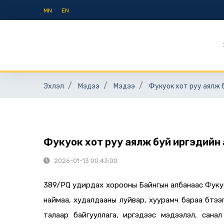
MN
EN
Эхлэл
Мэдээ
Мэдээ
Фукуок хот руу аялж 
Фукуок хот руу аялж буй иргэдийн
2026-01-13 00:43:00
389/PQ удирдах хорооны Байнгын албанаас Фукуок
наймаа, худалдааны луйвар, хуурамч бараа бүтээг
талаар байгууллага, иргэдээс мэдээлэл, сана