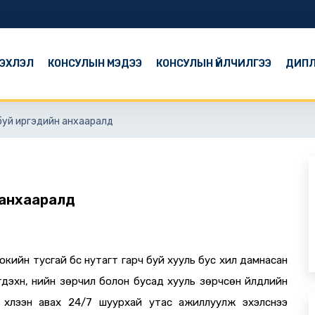
ЭХЛЭЛ
КОНСУЛЫН МЭДЭЭ
КОНСУЛЫН ҮЙЛЧИЛГЭЭ
ДИПЛ
буй иргэдийн анхааралд
 анхааралд
ийн тусгай бүс нутагт гарч буй хууль бус хил дамнасан
дэхүүн, үнийн зөрчил болон бусад хууль зөрчсөн үйлдлийн
л хүлээн авах 24/7 шуурхай утас ажиллуулж эхэлснээ