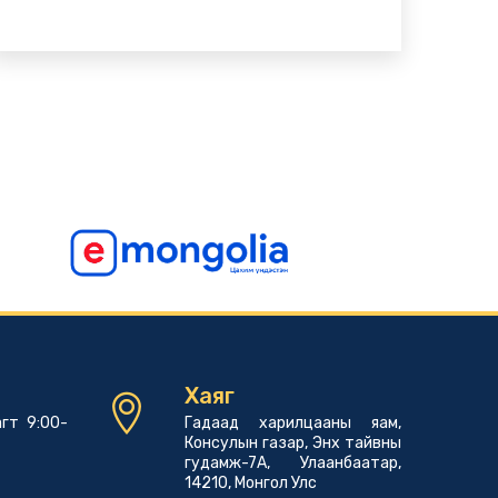
Хаяг
гт 9:00-
Гадаад харилцааны яам,
Консулын газар, Энх тайвны
гудамж-7А, Улаанбаатар,
14210, Монгол Улс