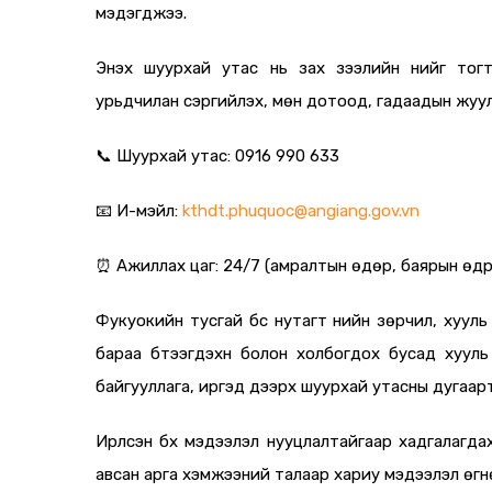
мэдэгджээ.
Энэхүү шуурхай утас нь зах зээлийн үнийг тог
урьдчилан сэргийлэх, мөн дотоод, гадаадын жуу
📞
Шуурхай утас: 0916 990 633
📧
И-мэйл:
kthdt.phuquoc@angiang.gov.vn
⏰
Ажиллах цаг: 24/7 (амралтын өдөр, баярын өдрү
Фукуокийн тусгай бүс нутагт үнийн зөрчил, хуул
бараа бүтээгдэхүүн болон холбогдох бусад хуул
байгууллага, иргэд дээрх шуурхай утасны дугаарт
Ирүүлсэн бүх мэдээлэл нууцлалтайгаар хадгалагд
авсан арга хэмжээний талаар хариу мэдээлэл өгн