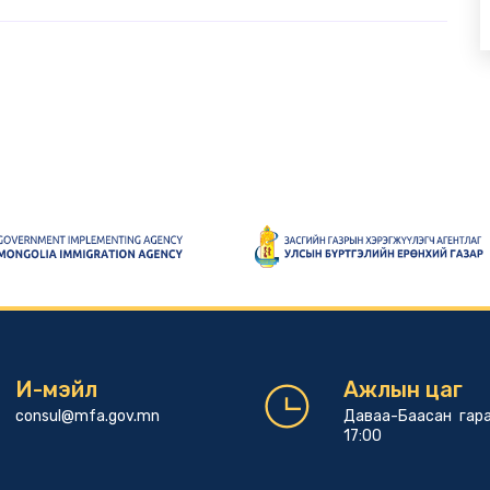
И-мэйл
Ажлын цаг
consul@mfa.gov.mn
Даваа-Баасан гара
17:00