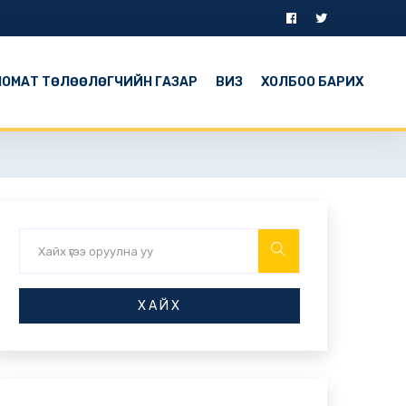
ОМАТ ТӨЛӨӨЛӨГЧИЙН ГАЗАР
ВИЗ
ХОЛБОО БАРИХ
ХАЙХ