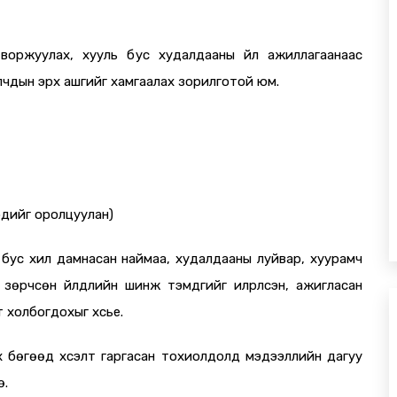
творжуулах, хууль бус худалдааны үйл ажиллагаанаас
лчдын эрх ашгийг хамгаалах зорилготой юм.
үдийг оролцуулан)
ь бус хил дамнасан наймаа, худалдааны луйвар, хуурамч
ь зөрчсөн үйлдлийн шинж тэмдгийг илрүүлсэн, ажигласан
 холбогдохыг хүсье.
ах бөгөөд хүсэлт гаргасан тохиолдолд мэдээллийн дагуу
ө.