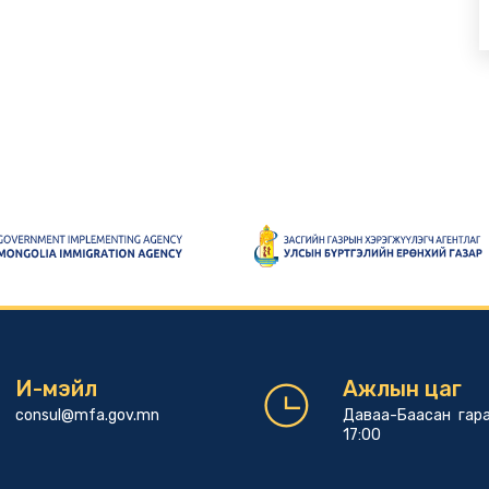
И-мэйл
Ажлын цаг
consul@mfa.gov.mn
Даваа-Баасан гара
17:00