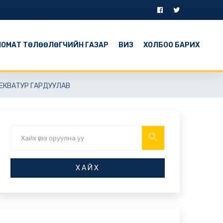
ОМАТ ТӨЛӨӨЛӨГЧИЙН ГАЗАР
ВИЗ
ХОЛБОО БАРИХ
ЗЕКВАТУР ГАРДУУЛАВ
ХАЙХ