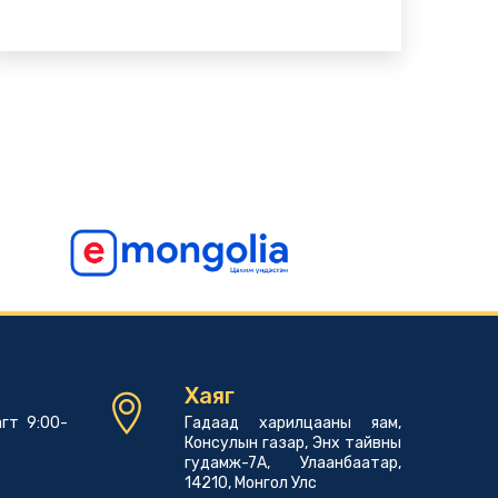
Хаяг
гт 9:00-
Гадаад харилцааны яам,
Консулын газар, Энх тайвны
гудамж-7А, Улаанбаатар,
14210, Монгол Улс