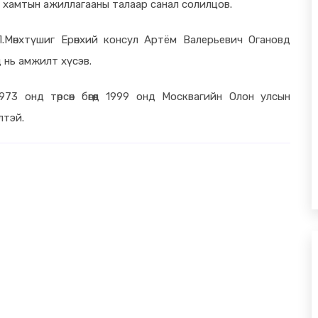
, хамтын ажиллагааны талаар санал солилцов.
.Мөнхтүшиг Ерөнхий консул Артём Валерьевич Огановд
 нь амжилт хүсэв.
73 онд төрсөн бөгөөд 1999 онд Москвагийн Олон улсын
лтэй.