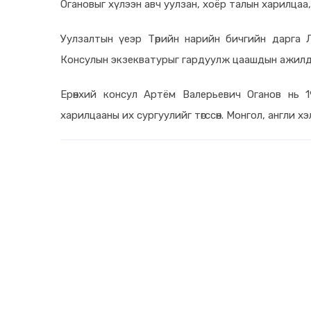
Огановыг хүлээн авч уулзан, хоёр талын харилцаа
Уулзалтын үеэр Төрийн нарийн бичгийн дарга Л
Консулын экзекватурыг гардуулж цаашдын ажилд
Ерөнхий консул Артём Валерьевич Оганов нь 19
харилцааны их сургуулийг төгссөн. Монгол, англи хэ