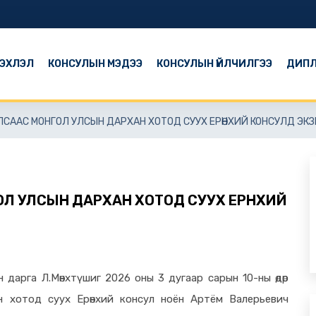
ЭХЛЭЛ
КОНСУЛЫН МЭДЭЭ
КОНСУЛЫН ҮЙЛЧИЛГЭЭ
ДИПЛ
СААС МОНГОЛ УЛСЫН ДАРХАН ХОТОД СУУХ ЕРӨНХИЙ КОНСУЛД ЭК
Л УЛСЫН ДАРХАН ХОТОД СУУХ ЕРӨНХИЙ
 дарга Л.Мөнхтүшиг 2026 оны 3 дугаар сарын 10-ны өдөр
 хотод суух Ерөнхий консул ноён Артём Валерьевич