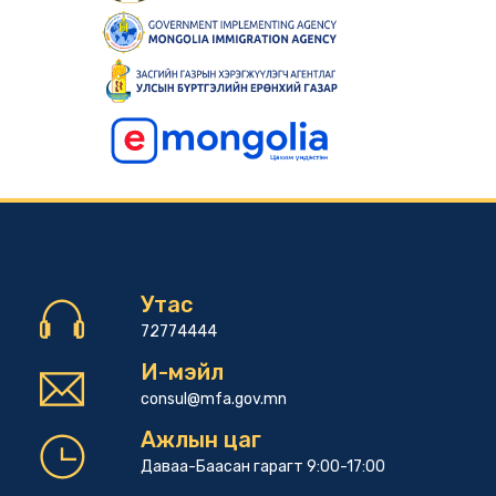
Утас
72774444
И-мэйл
consul@mfa.gov.mn
Ажлын цаг
Даваа-Баасан гарагт 9:00-17:00