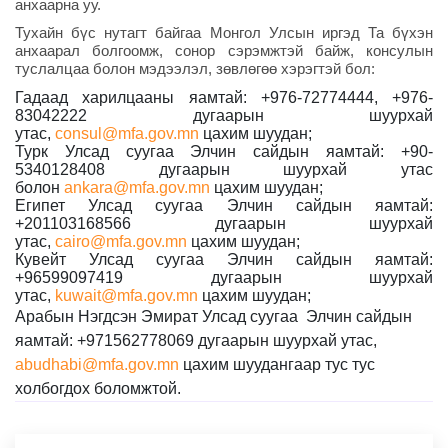
анхаарна уу.
Тухайн бүс нутагт байгаа Монгол Улсын иргэд Та бүхэн
анхаарал болгоомж, сонор сэрэмжтэй байж, консулын
туслалцаа болон мэдээлэл, зөвлөгөө хэрэгтэй бол:
Гадаад харилцааны яамтай: +976-72774444, +976-
83042222 дугаарын шуурхай
утас,
consul@mfa.gov.mn
цахим шуудан;
Турк Улсад суугаа Элчин сайдын яамтай: +90-
5340128408 дугаарын шуурхай утас
болон
ankara@mfa.gov.mn
цахим шуудан;
Египет Улсад суугаа Элчин сайдын яамтай:
+201103168566 дугаарын шуурхай
утас,
cairo@mfa.gov.mn
цахим шуудан;
Кувейт Улсад суугаа Элчин сайдын яамтай:
+96599097419 дугаарын шуурхай
утас,
kuwait@mfa.gov.mn
цахим шуудан;
Арабын Нэгдсэн Эмират Улсад суугаа Элчин сайдын
яамтай: +971562778069 дугаарын шуурхай утас,
abudhabi@mfa.gov.mn
цахим шуудангаар тус тус
холбогдох боломжтой.