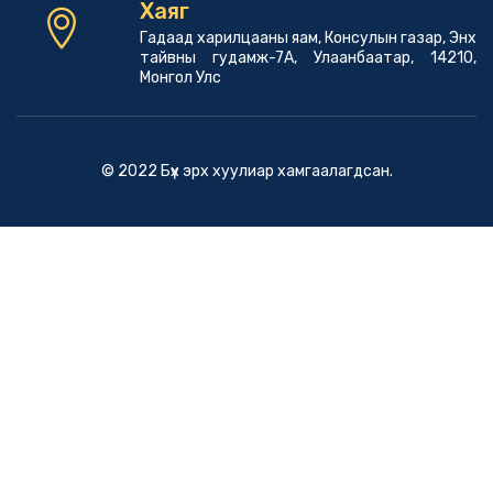
Хаяг
Гадаад харилцааны яам, Консулын газар, Энх
тайвны гудамж-7А, Улаанбаатар, 14210,
Монгол Улс
© 2022 Бүх эрх хуулиар хамгаалагдсан.