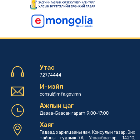
Утас
72774444
И-мэйл
consul@mfa.gov.mn
Ажлын цаг
Даваа-Баасан гарагт 9:00-17:00
Хаяг
Гадаад харилцааны яам, Консулын газар, Энх
тайвны гудамж-7А, Улаанбаатар, 14210,