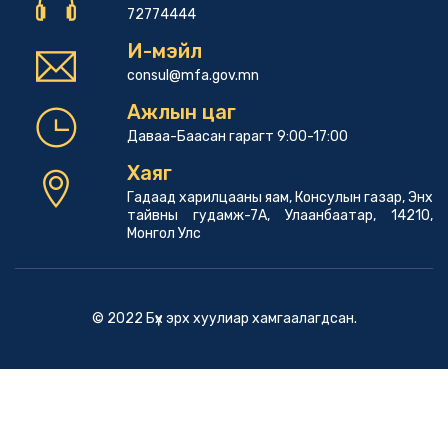
72774444
И-мэйл
consul@mfa.gov.mn
Ажлын цаг
Даваа-Баасан гарагт 9:00-17:00
Хаяг
Гадаад харилцааны яам, Консулын газар, Энх
тайвны гудамж-7А, Улаанбаатар, 14210,
Монгол Улс
© 2022 Бүх эрх хуулиар хамгаалагдсан.