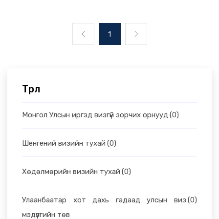
1
Төрөл
Монгол Улсын иргэд визгүй зорчих орнууд
(0)
Шенгений визийн тухай
(0)
Хөдөлмөрийн визийн тухай
(0)
Улаанбаатар хот дахь гадаад улсын виз
(0)
мэдүүлгийн төв