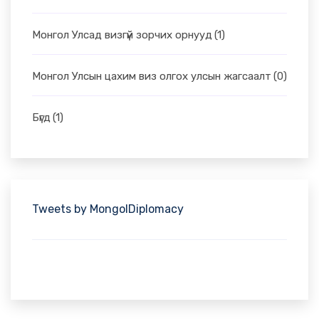
Монгол Улсад визгүй зорчих орнууд
(1)
Монгол Улсын цахим виз олгох улсын жагсаалт
(0)
Бүгд
(1)
Tweets by MongolDiplomacy