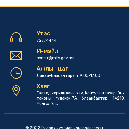
Утас
72774444
И-мэйл
consul@mfa.gov.mn
Ажлын цаг
Даваа-Баасан гарагт 9:00-17:00
Хаяг
Гадаад харилцааны яам, Консулын газар, Энх
тайвны гудамж-7А, Улаанбаатар, 14210,
Монгол Улс
© 2022 Бүх эрх хуулиар хамгаалагдсан.