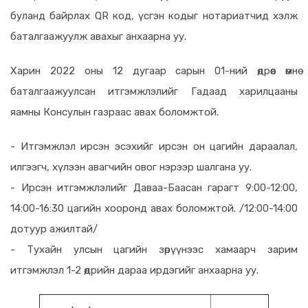
буланд байрлах QR код, үсгэн кодыг нотариатчид хэлж
баталгаажуулж авахыг анхаарна уу.
Харин 2022 оны 12 дугаар сарын 01-ний өдрөөс өмнө
баталгаажуулсан итгэмжлэлийг Гадаад харилцааны
яамны Консулын газраас авах боломжтой.
- Итгэмжлэл ирсэн эсэхийг ирсэн он цагийн дараалал,
илгээгч, хүлээн авагчийн овог нэрээр шалгана уу.
- Ирсэн итгэмжлэлийг Даваа-Баасан гарагт 9:00-12:00,
14:00-16:30 цагийн хооронд авах боломжтой. /12:00-14:00
дотуур ажилтай/
- Тухайн улсын цагийн зөрүүнээс хамаарч зарим
итгэмжлэл 1-2 өдрийн дараа ирдэгийг анхаарна уу.