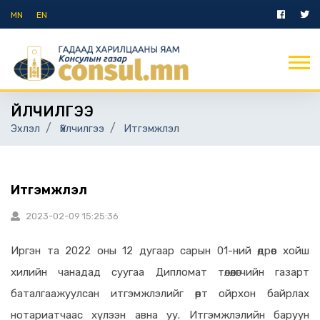
MN
EN
ҮЙЛЧИЛГЭЭ
Эхлэл
Үйлчилгээ
Итгэмжлэл
Итгэмжлэл
2023-02-09 15:25:36
Иргэн та 2022 оны 12 дугаар сарын 01-ний өдрөөс хойш
хилийн чанадад суугаа Дипломат төлөөлөгчийн газарт
баталгаажуулсан итгэмжлэлийг өөрт ойрхон байрлах
нотариатчаас хүлээн авна уу. Итгэмжлэлийн баруун