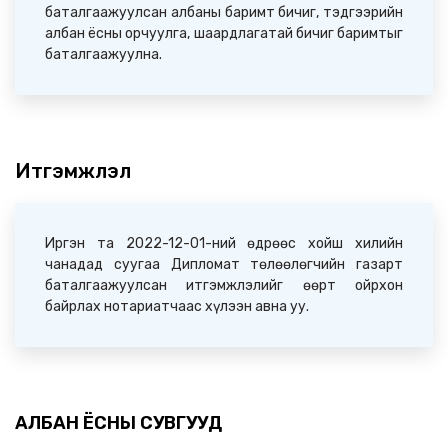
баталгаажуулсан албаны баримт бичиг, тэдгээрийн
албан ёсны орчуулга, шаардлагатай бичиг баримтыг
баталгаажуулна.
Итгэмжлэл
Иргэн та 2022-12-01-ний өдрөөс хойш хилийн
чанадад суугаа Дипломат төлөөлөгчийн газарт
баталгаажуулсан итгэмжлэлийг өөрт ойрхон
байрлах нотариатчаас хүлээн авна уу.
АЛБАН ЁСНЫ СУВГУУД