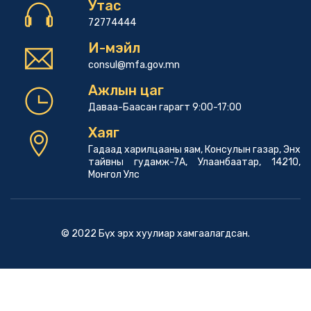
Утас
72774444
И-мэйл
consul@mfa.gov.mn
Ажлын цаг
Даваа-Баасан гарагт 9:00-17:00
Хаяг
Гадаад харилцааны яам, Консулын газар, Энх
тайвны гудамж-7А, Улаанбаатар, 14210,
Монгол Улс
© 2022 Бүх эрх хуулиар хамгаалагдсан.