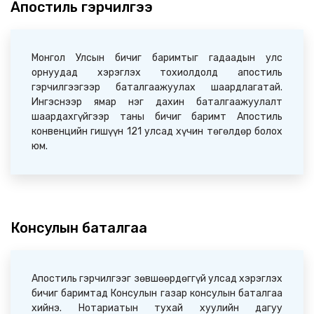
Апостиль гэрчилгээ
Монгол Улсын бичиг баримтыг гадаадын улс
орнуудад хэрэглэх тохиолдолд апостиль
гэрчилгээгээр баталгаажуулах шаардлагатай.
Ингэснээр ямар нэг дахин баталгаажуулалт
шаардахгүйгээр таны бичиг баримт Апостиль
конвенцийн гишүүн 121 улсад хүчин төгөлдөр болох
юм.
Консулын баталгаа
Апостиль гэрчилгээг зөвшөөрдөггүй улсад хэрэглэх
бичиг баримтад Консулын газар консулын баталгаа
хийнэ. Нотариатын тухай хуулийн дагуу