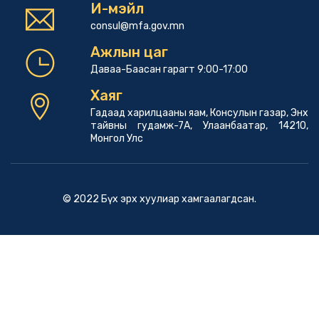
И-мэйл
consul@mfa.gov.mn
Ажлын цаг
Даваа-Баасан гарагт 9:00-17:00
Хаяг
Гадаад харилцааны яам, Консулын газар, Энх
тайвны гудамж-7А, Улаанбаатар, 14210,
Монгол Улс
© 2022 Бүх эрх хуулиар хамгаалагдсан.