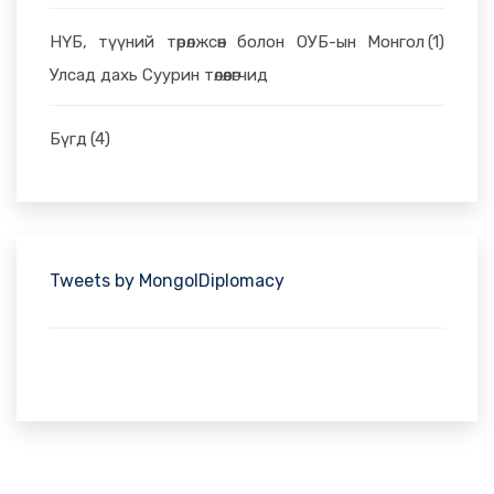
НҮБ, түүний төрөлжсөн болон ОУБ-ын Монгол
(1)
Улсад дахь Суурин төлөөлөгчид
Бүгд
(4)
Tweets by MongolDiplomacy