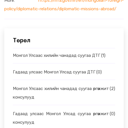
More:
https://mfa.gov.mn/en/mongolian-foreign-
policy/diplomatic-relations/diplomatic-missions-abroad/
Төрөл
Монгол Улсаас хилийн чанадад суугаа ДТГ
(1)
Гадаад улсаас Монгол Улсад суугаа ДТГ
(0)
Монгол Улсаас хилийн чанадад суугаа өргөмжит
(2)
консулууд
Гадаад улсаас Монгол Улсад суугаа өргөмжит
(0)
консулууд