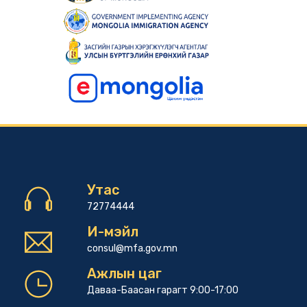
Утас
72774444
И-мэйл
consul@mfa.gov.mn
Ажлын цаг
Даваа-Баасан гарагт 9:00-17:00