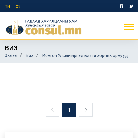
MN
EN
ВИЗ
Эхлэл
Виз
Монгол Улсын иргэд визгүй зорчих орнууд
1