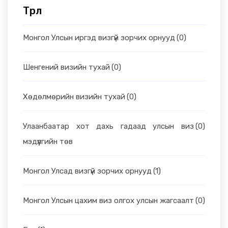
Төрөл
Монгол Улсын иргэд визгүй зорчих орнууд
(0)
Шенгений визийн тухай
(0)
Хөдөлмөрийн визийн тухай
(0)
Улаанбаатар хот дахь гадаад улсын виз
(0)
мэдүүлгийн төв
Монгол Улсад визгүй зорчих орнууд
(1)
Монгол Улсын цахим виз олгох улсын жагсаалт
(0)