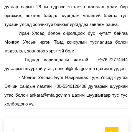
дугаар сарын 28-ны өдрөөс эхэлсэн жагсаал улам бүр
өргөжиж
, нөхцөл байдал хурцдаж магадгүй байгаа тул
тухайн улсад зорчихгүй байхыг иргэддээ зөвлөж байна.
Иран Улсад болон ойролцоох бүс нутагт байгаа
Монгол Улсын иргэн Танд консулын туслалцаа болон
мэдээлэл, зөвлөгөө хэрэгтэй бол:
- Гадаад харилцааны яамтай +976-72774444
дугаарын шуурхай утас,
consul@mfa.gov.mn
цахим шуудан;
- Монгол Улсаас Бүгд Найрамдах Турк Улсад суугаа
Элчин сайдын яамтай +90-5340128408 дугаарын шуурхай
утас болон
ankara@mfa.gov.mn
цахим шуудангаар
тус тус
холбогдоно уу.