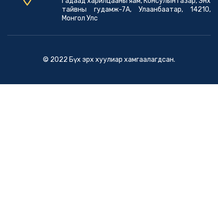
Гадаад харилцааны яам, Консулын газар, Энх
тайвны гудамж-7А, Улаанбаатар, 14210,
Монгол Улс
© 2022 Бүх эрх хуулиар хамгаалагдсан.