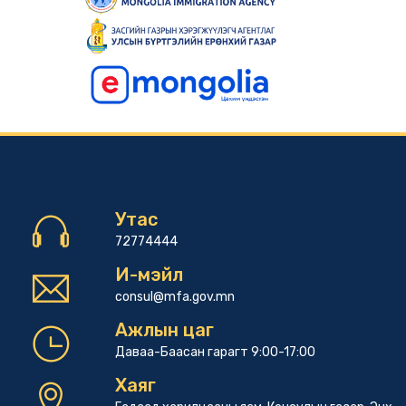
Утас
72774444
И-мэйл
consul@mfa.gov.mn
Ажлын цаг
Даваа-Баасан гарагт 9:00-17:00
Хаяг