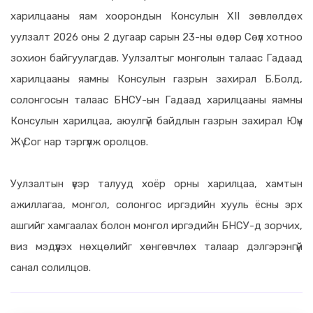
харилцааны яам хоорондын Консулын XII зөвлөлдөх
уулзалт 2026 оны 2 дугаар сарын 23-ны өдөр Сөүл хотноо
зохион байгуулагдав. Уулзалтыг монголын талаас Гадаад
харилцааны яамны Консулын газрын захирал Б.Болд,
солонгосын талаас БНСУ-ын Гадаад харилцааны яамны
Консулын харилцаа, аюулгүй байдлын газрын захирал Юүн
Жү Сог нар тэргүүлж оролцов.
Уулзалтын үеэр талууд хоёр орны харилцаа, хамтын
ажиллагаа, монгол, солонгос иргэдийн хууль ёсны эрх
ашгийг хамгаалах болон монгол иргэдийн БНСУ-д зорчих,
виз мэдүүлэх нөхцөлийг хөнгөвчлөх талаар дэлгэрэнгүй
санал солилцов.