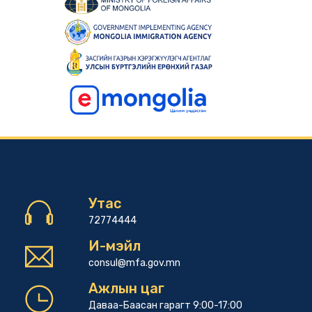
Утас
72774444
И-мэйл
consul@mfa.gov.mn
Ажлын цаг
Даваа-Баасан гарагт 9:00-17:00