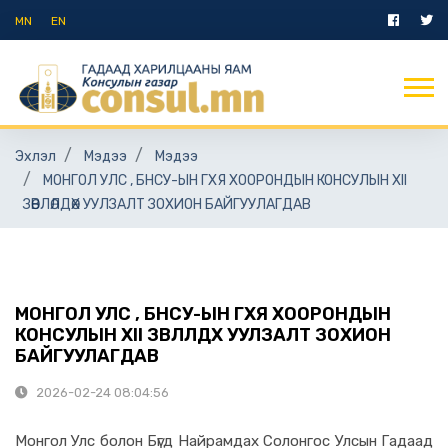
MN
EN
Эхлэл
Мэдээ
Мэдээ
МОНГОЛ УЛС , БНСУ-ЫН ГХЯ ХООРОНДЫН КОНСУЛЫН XII
ЗӨВЛӨЛДӨХ УУЛЗАЛТ ЗОХИОН БАЙГУУЛАГДАВ
МОНГОЛ УЛС , БНСУ-ЫН ГХЯ ХООРОНДЫН
КОНСУЛЫН XII ЗӨВЛӨЛДӨХ УУЛЗАЛТ ЗОХИОН
БАЙГУУЛАГДАВ
2026-02-24 08:04:56
Монгол Улс болон Бүгд Найрамдах Солонгос Улсын Гадаад