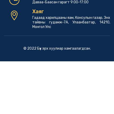
Даваа-Баасан гарагт 9:00-17:00
Хаяг
Гадаад харилцааны яам, Консулын газар, Энх
тайвны гудамж-7А, Улаанбаатар, 14210,
Монгол Улс
© 2022 Бүх эрх хуулиар хамгаалагдсан.