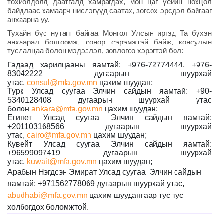
тохиолдолд даатгалд хамрагдах, м
өн цаг үеийн нөхцөл
байдлаас хамаарч нислэгүүд саатах, зогсох эрсдэл байгааг
анхаарна уу.
Тухайн бүс нутагт байгаа Монгол Улсын иргэд Та бүхэн
анхаарал болгоомж, сонор сэрэмжтэй байж, консулын
туслалцаа болон мэдээлэл, зөвлөгөө хэрэгтэй бол:
Гадаад харилцааны яамтай: +976-72774444, +976-
83042222 дугаарын шуурхай
утас,
consul@mfa.gov.mn
цахим шуудан;
Турк Улсад суугаа Элчин сайдын яамтай: +90-
5340128408 дугаарын шуурхай утас
болон
ankara@mfa.gov.mn
цахим шуудан;
Египет Улсад суугаа Элчин сайдын яамтай:
+201103168566 дугаарын шуурхай
утас,
cairo@mfa.gov.mn
цахим шуудан;
Кувейт Улсад суугаа Элчин сайдын яамтай:
+96599097419 дугаарын шуурхай
утас,
kuwait@mfa.gov.mn
цахим шуудан;
Арабын Нэгдсэн Эмират Улсад суугаа Элчин сайдын
яамтай: +971562778069 дугаарын шуурхай утас,
abudhabi@mfa.gov.mn
цахим шуудангаар тус тус
холбогдох боломжтой.