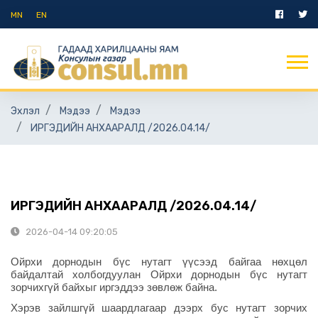
MN
EN
Эхлэл
Мэдээ
Мэдээ
ИРГЭДИЙН АНХААРАЛД /2026.04.14/
ИРГЭДИЙН АНХААРАЛД /2026.04.14/
2026-04-14 09:20:05
Ойрхи дорнодын бүс нутагт үүсээд байгаа нөхцөл
байдалтай холбогдуулан Ойрхи дорнодын бүс нутагт
зорчихгүй байхыг иргэддээ зөвлөж байна.
Хэрэв зайлшгүй шаардлагаар дээрх бус нутагт зорчих