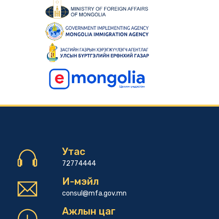
Утас
72774444
И-мэйл
consul@mfa.gov.mn
Ажлын цаг