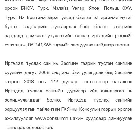
орсон БНСУ, Турк, Малайз, Унгар, Япон, Польш, ОХУ,
Турк, Их Британи зэрэг улсад байгаа 53 иргэний нутаг
буцах, тэдгээрийг тусгаарлах байр болон тээврийн
зардалд дэмжлэг үзүүлэхийг хүссэн иргэдийн өргөдлийг
хэлэлцэж, 86,341,365 төгрөгийг зарцуулах шийдвэр гаргав.
Иргэдэд туслах сан нь Засгийн газрын тусгай сангийн
хуулийн дагуу 2008 онд анх байгуулагдсан бөгөөд Засгийн
газрын 2018 оны 179 дүгээр тогтоолоор баталсан
Иргэдэд туслах сангийн дүрмээр үйл ажиллагаа нь
зохицуулагддаг болно. Иргэдэд туслах сангийн
зарцуулалтын тайлантай ГХЯ-ны Консулын газрын эрхлэн
ажиллуулдаг www.consul.mn цахим хуудсаар дамжуулан
танилцах боломжтой.