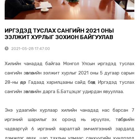
ИРГЭДЭД ТУСЛАХ САНГИЙН 2021 ОНЫ
ЭЭЛЖИТ ХУРЛЫГ ЗОХИОН БАЙГУУЛАВ
2021-05-28 17:47:00
Хилийн чанадад байгаа Монгол Улсын иргэдэд туслах
сангийн зөвлөлийн ээлжит хурлыг 2021 оны 5 дугаар сарын
28-ны өдөр Гадаад харилцааны сайд бөгөөд Иргэдэд туслах
сангийн зөвлөлийн дарга Б.Батцэцэг удирдан явууллаа.
Энэ удаагийн хурлаар хилийн чанадад нас барсан 7
иргэний шарилыг эх оронд нь ирүүлэх, төлбөрийн
чадваргүй 6 иргэний яаралтай эмчилгээний зардалд
дэмжлэг авах, цар тахлын улмаас санхүүгийн хүндрэлд