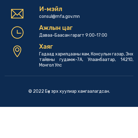
И-мэйл
consul@mfa.gov.mn
Ажлын цаг
Даваа-Баасан гарагт 9:00-17:00
Хаяг
Гадаад харилцааны яам, Консулын газар, Энх
тайвны гудамж-7А, Улаанбаатар, 14210,
Монгол Улс
© 2022 Бүх эрх хуулиар хамгаалагдсан.