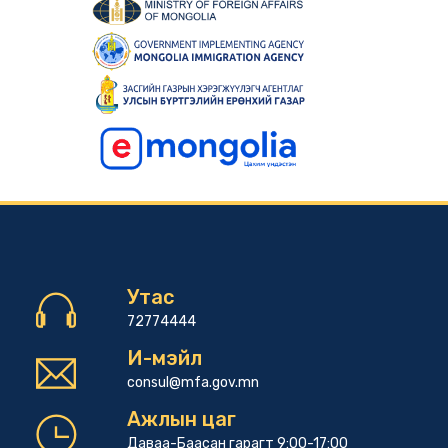
Утас
72774444
И-мэйл
consul@mfa.gov.mn
Ажлын цаг
Даваа-Баасан гарагт 9:00-17:00