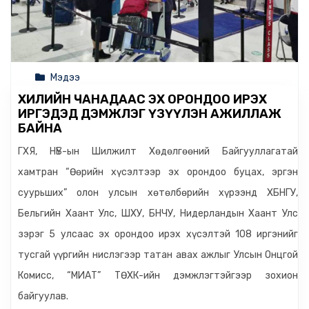
Мэдээ
ХИЛИЙН ЧАНАДААС ЭХ ОРОНДОО ИРЭХ
ИРГЭДЭД ДЭМЖЛЭГ ҮЗҮҮЛЭН АЖИЛЛАЖ
БАЙНА
ГХЯ, НҮБ-ын Шилжилт Хөдөлгөөний Байгууллагатай
хамтран “Өөрийн хүсэлтээр эх орондоо буцах, эргэн
суурьших” олон улсын хөтөлбөрийн хүрээнд ХБНГУ,
Бельгийн Хаант Улс, ШХУ, БНЧУ, Нидерландын Хаант Улс
зэрэг 5 улсаас эх орондоо ирэх хүсэлтэй 108 иргэнийг
тусгай үүргийн нислэгээр татан авах ажлыг Улсын Онцгой
Комисс, “МИАТ” ТӨХК-ийн дэмжлэгтэйгээр зохион
байгуулав.