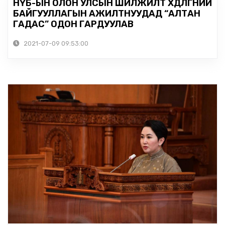
НҮБ-ЫН ОЛОН УЛСЫН ШИЛЖИЛТ ХӨДӨЛГӨӨНИЙ
БАЙГУУЛЛАГЫН АЖИЛТНУУДАД “АЛТАН
ГАДАС” ОДОН ГАРДУУЛАВ
2021-07-09 09:53:00