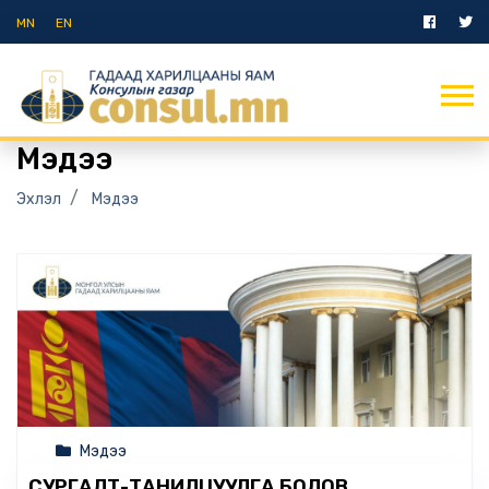
MN
EN
Мэдээ
Эхлэл
Мэдээ
Мэдээ
СУРГАЛТ-ТАНИЛЦУУЛГА БОЛОВ