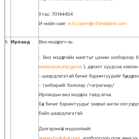
Утас: 70144454
И-мэйл хаяг:
info.camn@vfshelpline.com
5
Ирланд
Виз мэдүүлэгч нь:
- Виз мэдүүлгийн маягтыг цахим хэлбэрээр 
www.visas.inis.gov.ie
), дүгнэлт хуудсаа хэвлэ
- шаардлагатай бичиг баримтуудийг бүрдүүлэн
- төлбөрийг бэлнээр /төгрөгөөр/
Ирландын виз мэдүүлэх төвд өгнө.
Бүх бичиг баримтуудыг заавал англи хэл рүү о
байх шаардлагатай.
Дэлгэрэнгүй мэдээллийг
www.vfsglobal.com
холбоосоор орж авна уу.