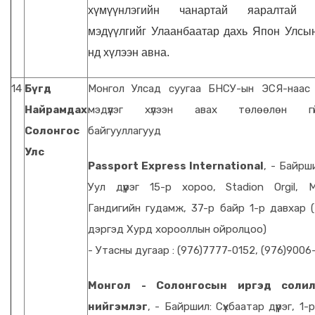
хүмүүнлэгийн чанартай яаралтай 
мэдүүлгийг
Улаанбаатар дахь Япон Улсы
нд
хүлээн ав
на.
14
Бүгд
Монгол Улсад суугаа БНСУ-ын ЭСЯ-наас
Найрамдах
мэдүүлэг хүлээн авах төлөөлөн гүй
Солонгос
байгууллагууд
Улс
Passport Express International
, - Байрш
Уул дүүрэг 15-р хороо, Stadion Orgil, 
Гандигийн гудамж, 37-р байр 1-р давхар 
дэргэд Хурд хорооллын ойролцоо)
- Утасны дугаар : (976)7777-0152, (976)9006
Монгол - Солонгосын иргэд соли
нийгэмлэг
, - Байршил: Сүхбаатар дүүрэг, 1-