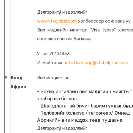
Дэлгэрэнгүй мэдээллийг
www.vfsglobal.com
холбоосоор орж авна уу.
Виз мэдүүлгийн маягтыг “Visa types” хэсгэ
ангиллаа сонгож бөглөнө.
Утас: 70144453
И-мэйл хаяг:
info.hrvmong@vfshelpline.com
8
Өмнөд
Виз мэдүүлэгч нь:
Африк
- Зохих ангиллын виз мэдүүлгийн маягтыг
хэлбэрээр бөглөж
- Шаардлагатай бичиг баримтуудыг бүрдүү
- Төлбөрийг бэлнээр /төгрөгөөр/ Өмнөд
Африкийн виз мэдүүлэх төвд тушаана.
Дэлгэрэнгүй мэдээллийг