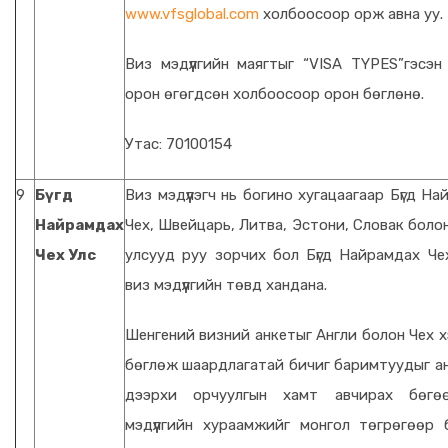
www.vfsglobal.com
холбоосоор орж авна уу.
Виз мэдүүлгийн маягтыг “VISA TYPES”гэсэн 
орон өгөгдсөн холбоосоор орон бөглөнө.
Утас: 70100154
9
Бүгд
Виз мэдүүлэгч нь богино хугацаагаар Бүгд Н
Найрамдах
Чех, Швейцарь, Литва, Эстони, Словак боло
Чех Улс
улсууд руу зорчих бол Бүгд Найрамдах Че
виз мэдүүлгийн төвд хандана.
Шенгений визний анкетыг Англи болон Чех х
бөглөж шаардлагатай бичиг баримтуудыг ан
дээрхи орчуулгын хамт авчирах бөгө
мэдүүлгийн хураамжийг монгол төгрөгөөр 