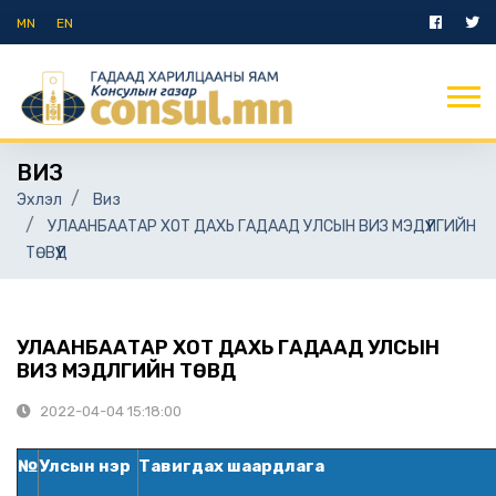
MN
EN
ВИЗ
Эхлэл
Виз
УЛААНБААТАР ХОТ ДАХЬ ГАДААД УЛСЫН ВИЗ МЭДҮҮЛГИЙН
ТӨВҮҮД
УЛААНБААТАР ХОТ ДАХЬ ГАДААД УЛСЫН
ВИЗ МЭДҮҮЛГИЙН ТӨВҮҮД
2022-04-04 15:18:00
№
Улсын нэр
Тавигдах шаардлага