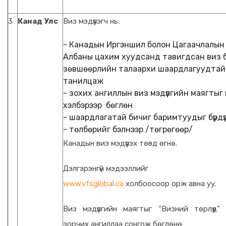
3
Канад Улс
Виз мэдүүлэгч нь:
- Канадын Иргэншил болон Цагаачлалын
Албаны цахим хуудсанд тавигдсан виз 
зөвшөөрлийн талаархи шаардлагуудтай
танилцаж
- зохих ангиллын виз мэдүүлгийн маягтыг
хэлбэрээр бөглөн
- шаардлагатай бичиг баримтуудыг бүрдүү
- төлбөрийг бэлнээр /төгрөгөөр/
Канадын виз мэдүүлэх төвд өгнө.
Дэлгэрэнгүй мэдээллийг
www.vfsglobal.ca
холбоосоор орж авна уу.
Виз мэдүүлгийн маягтыг “Визний төрлүүд” 
зорчих ангиллаа сонгож бөглөнө.