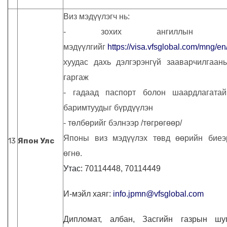
Виз мэдүүлэгч нь:
- зохих ангиллын ви
мэдүүлгийг
https://visa.vfsglobal.com/mng/en
хуудас дахь дэлгэрэнгүй зааварчилгаан
гаргаж
- гадаад паспорт болон шаардлагатай
баримтуудыг бүрдүүлэн
- төлбөрийг бэлнээр /төгрөгөөр/
Японы
виз мэдүүлэх төвд өөрийн биеэ
13
Япон Улс
өгнө.
Утас:
70114448
,
70114449
И-мэйл хаяг:
info.jpmn@vfsglobal.com
Дипломат, албан, Засгийн газрын шуг