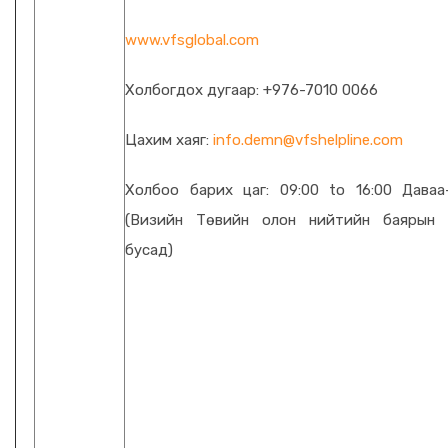
www.vfsglobal.com
Холбогдох дугаар: +976-7010 0066
Цахим хаяг:
info.demn@vfshelpline.com
Холбоо барих цаг: 09:00 to 16:00 Даваа
(Визийн Төвийн олон нийтийн баярын 
бусад)