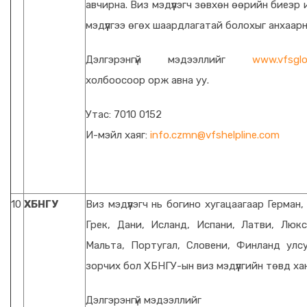
авчирна. Виз мэдүүлэгч зөвхөн өөрийн биеэр
мэдүүлгээ өгөх шаардлагатай болохыг анхаарн
Дэлгэрэнгүй мэдээллийг
www.vfsglo
холбоосоор орж авна уу.
Утас: 7010 0152
И-мэйл хаяг:
info.czmn@vfshelpline.com
10
ХБНГУ
Виз мэдүүлэгч нь богино хугацаагаар Герман,
Грек, Дани, Исланд, Испани, Латви, Люкс
Мальта, Португал, Словени, Финланд улс
зорчих бол ХБНГУ-ын виз мэдүүлгийн төвд ха
Дэлгэрэнгүй мэдээллийг