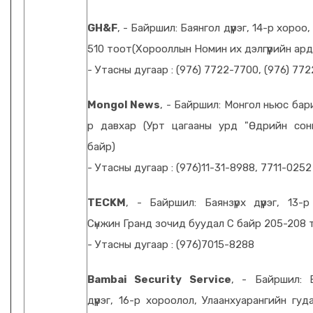
GH&F
, - Байршил: Баянгол дүүрэг, 14-р хороо,
510 тоот(Хорооллын Номин их дэлгүүрийн ард
- Утасны дугаар : (976) 7722-7700, (976) 77
Mongol News
, - Байршил: Монгол ньюс бар
р давхар (Урт цагааны урд "Өдрийн сон
байр)
- Утасны дугаар : (976)11-31-8988, 7711-0252
TECKM
, - Байршил: Баянзүрх дүүрэг, 13-р
Сүнжин Гранд зочид буудал С байр 205-208 
- Утасны дугаар : (976)7015-8288
Bambai Security Service
, - Байршил: Б
дүүрэг, 16-р хороолол, Улаанхуарангийн гу