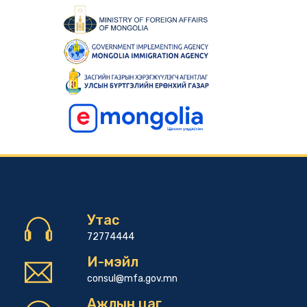
Утас
72774444
И-мэйл
consul@mfa.gov.mn
Ажлын цаг