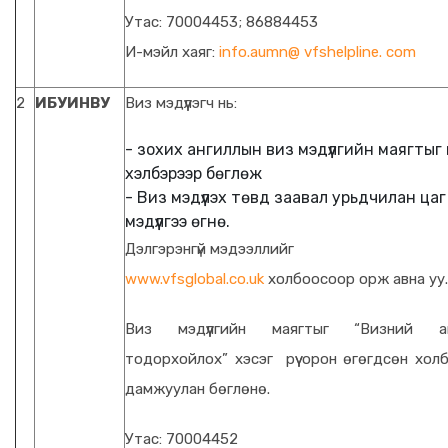
Утас: 70004453; 86884453
И-мэйл хаяг:
info.aumn@ vfshelpline. com
2
ИБУИНВУ
Виз мэдүүлэгч нь:
- зохих ангиллын виз мэдүүлгийн маягтыг
хэлбэрээр бөглөж
- Виз мэдүүлэх төвд заавал урьдчилан цаг
мэдүүлгээ өгнө.
Дэлгэрэнгүй мэдээллийг
www.vfsglobal.co.uk
холбоосоор орж авна уу.
Виз мэдүүлгийн маягтыг “Визний ан
тодорхойлох” хэсэг рүү орон өгөгдсөн хол
дамжуулан бөглөнө.
Утас: 70004452