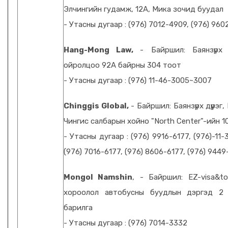
Элчингийн гудамж, 12А, Мика зочид буудал
- Утасны дугаар : (976) 7012-4909, (976) 96
Hang-Mong Law,
- Байршил: Баянзүрх д
ойролцоо 92А байрны 304 тоот
- Утасны дугаар : (976) 11-46-3005~3007
Chinggis Global,
- Байршил: Баянзүрх дүүрэг
Чингис салбарын хойно "North Center"-ийн 1
- Утасны дугаар : (976) 9916-6177, (976)-11-
(976) 7016-6177, (976) 8606-6177, (976) 944
Mongol Namshin
, - Байршил: EZ-visa&to
хороолол автобусны буудлын дэргэд 2
барилга
- Утасны дугаар : (976) 7014-3332