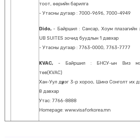
тоот, өөрийн барилга
- Утасны дугаар : 7000-9696, 7000-4949
Dido,
- Байршил : Сансар, Хоум плазагийн з
UB SUITES зочид буудлын 1 давхар
- Утасны дугаар : 7763-0000, 7763-7777
KVAC,
- Байршил : БНСУ-ын Виз мэдү
төв(KVAC)
Хан-Уул дүүрэг 3-р хороо, Шинэ Сонголт их дэ
8 давхар
Утас: 7766-8888
Homepage: www.visaforkorea.mn