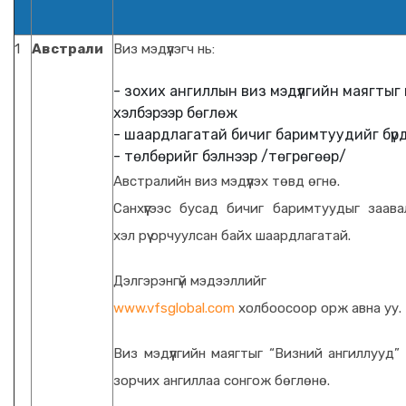
1
Австрали
Виз мэдүүлэгч нь:
- зохих ангиллын виз мэдүүлгийн маягтыг
хэлбэрээр бөглөж
- шаардлагатай бичиг баримтуудийг бүрдү
- төлбөрийг бэлнээр /төгрөгөөр/
Австралийн виз мэдүүлэх төвд өгнө.
Санхүүгээс бусад бичиг баримтуудыг заава
хэл рүү орчуулсан байх шаардлагатай.
Дэлгэрэнгүй мэдээллийг
www.vfsglobal.com
холбоосоор орж авна уу.
Виз мэдүүлгийн маягтыг “Визний ангиллууд”
зорчих ангиллаа сонгож бөглөнө.