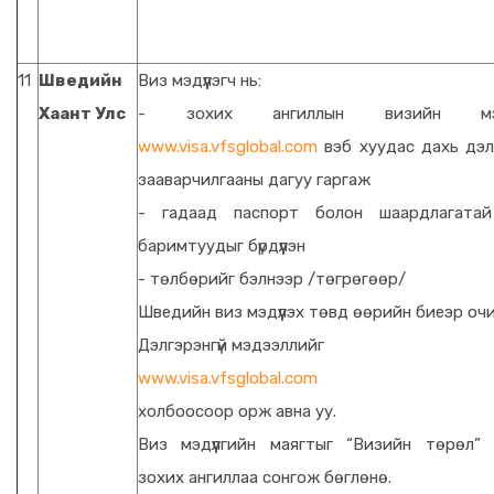
11
Шведийн
Виз мэдүүлэгч нь:
Хаант Улс
- зохих ангиллын визийн мэдүү
www.visa.vfsglobal.com
вэб хуудас дахь дэл
зааварчилгааны дагуу гаргаж
- гадаад паспорт болон шаардлагатай
баримтуудыг бүрдүүлэн
- төлбөрийг бэлнээр /төгрөгөөр/
Шведийн виз мэдүүлэх төвд өөрийн биеэр очи
Дэлгэрэнгүй мэдээллийг
www.visa.vfsglobal.com
холбоосоор орж авна уу.
Виз мэдүүлгийн маягтыг “Визийн төрөл” 
зохих ангиллаа сонгож бөглөнө.