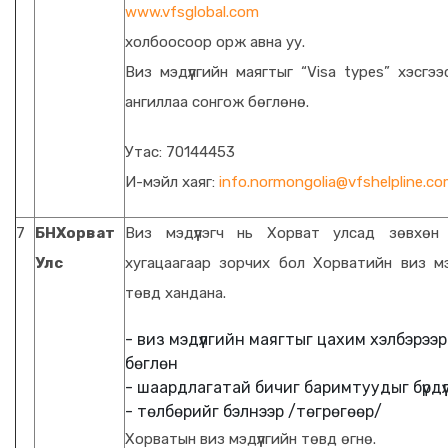
www.vfsglobal.com
холбоосоор орж авна уу.
Виз мэдүүлгийн маягтыг “Visa types” хэсгэ
ангиллаа сонгож бөглөнө.
Утас: 70144453
И-мэйл хаяг:
info.normongolia@vfshelpline.c
7
БНХорват
Виз мэдүүлэгч нь Хорват улсад зөвхөн
Улс
хугацаагаар зорчих бол Хорватийн виз мэд
төвд хандана.
- виз мэдүүлгийн маягтыг цахим хэлбэрээр
бөглөн
- шаардлагатай бичиг баримтуудыг бүрдүү
- төлбөрийг бэлнээр /төгрөгөөр/
Хорватын виз мэдүүлгийн төвд өгнө.