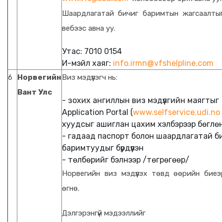
Шаардлагатай бичиг баримтын жагсаалты
вебээс авна уу.
Утас: 7010 0154
И-мэйл хаяг:
info.irmn@vfshelpline.com
6
Норвегийн
Виз мэдүүлэгч нь:
Вант Улс
- зохих ангиллын виз мэдүүлгийн маягтыг
Application Portal (
www.selfservice.udi.no
хуудсыг ашиглан цахим хэлбэрээр бөглө
- гадаад паспорт болон шаардлагатай б
баримтуудыг бүрдүүлэн
- төлбөрийг бэлнээр /төгрөгөөр/
Норвегийн виз мэдүүлэх төвд өөрийн бие
өгнө.
Дэлгэрэнгүй мэдээллийг