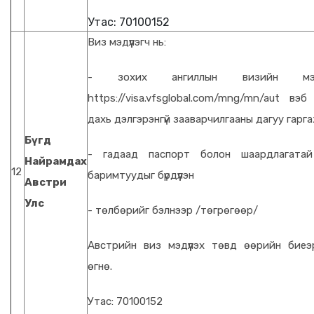
Утас: 70100152
Виз мэдүүлэгч нь:
- зохих ангиллын визийн мэдүү
https://visa.vfsglobal.com/mng/mn/aut вэб
дахь дэлгэрэнгүй зааварчилгааны дагуу гарг
Бүгд
- гадаад паспорт болон шаардлагатай
Найрамдах
12
баримтуудыг бүрдүүлэн
Австри
Улс
- төлбөрийг бэлнээр /төгрөгөөр/
Австрийн виз мэдүүлэх төвд өөрийн бие
өгнө.
Утас: 70100152