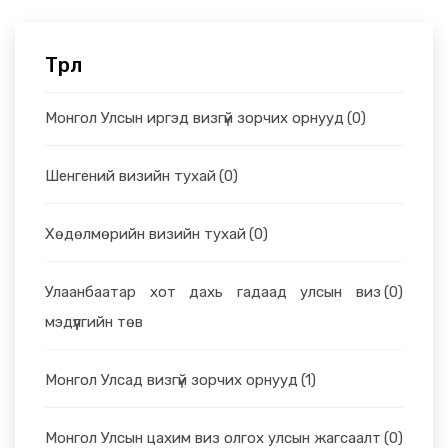
Төрөл
Монгол Улсын иргэд визгүй зорчих орнууд
(0)
Шенгений визийн тухай
(0)
Хөдөлмөрийн визийн тухай
(0)
Улаанбаатар хот дахь гадаад улсын виз
(0)
мэдүүлгийн төв
Монгол Улсад визгүй зорчих орнууд
(1)
Монгол Улсын цахим виз олгох улсын жагсаалт
(0)