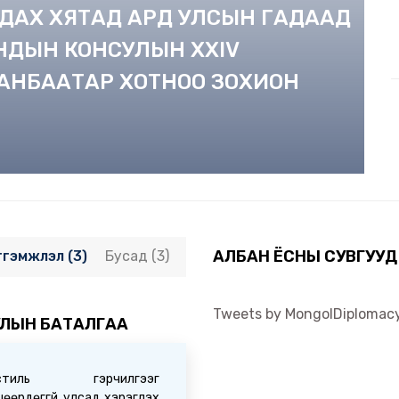
МДАХ ХЯТАД АРД УЛСЫН ГАДААД
НДЫН КОНСУЛЫН XXIV
АНБААТАР ХОТНОО ЗОХИОН
АЛБАН ЁСНЫ СУВГУУД
тгэмжлэл (3)
Бусад (3)
Tweets by MongolDiplomac
ЛЫН БАТАЛГАА
остиль гэрчилгээг
өөрдөггүй улсад хэрэглэх