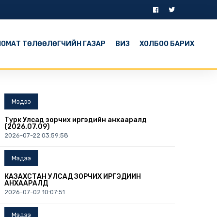
ОМАТ ТӨЛӨӨЛӨГЧИЙН ГАЗАР
ВИЗ
ХОЛБОО БАРИХ
Мэдээ
Турк Улсад зорчих иргэдийн анхааралд
(2026.07.09)
2026-07-22 03:59:58
Мэдээ
КАЗАХСТАН УЛСАД ЗОРЧИХ ИРГЭДИЙН
АНХААРАЛД
2026-07-02 10:07:51
Мэдээ