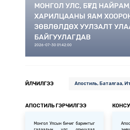
МОНГОЛ УЛС, БҮГД НАЙРА
ХАРИЛЦААНЫ ЯАМ ХООРО
ЗӨВЛӨЛДӨХ УУЛЗАЛТ УЛА
БАЙГУУЛАГДАВ
2026-07-30 01:42:00
ҮЙЛЧИЛГЭЭ
Апостиль, Баталгаа, И
АПОСТИЛЬ ГЭРЧИЛГЭЭ
КОНСУ
Монгол Улсын бичиг баримтыг
Ап
гадаадын улс орнуудад
зөвш