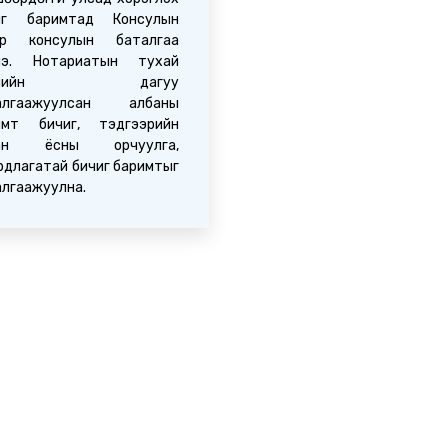
иг баримтад Консулын
ар консулын баталгаа
нэ. Нотариатын тухай
уулийн дагуу
алгаажуулсан албаны
имт бичиг, тэдгээрийн
бан ёсны орчуулга,
рдлагатай бичиг баримтыг
алгаажуулна.