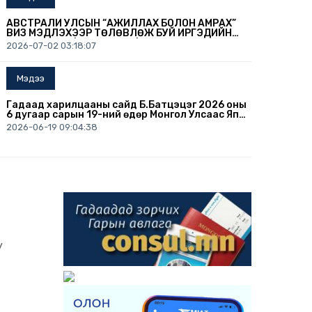
АВСТРАЛИ УЛСЫН “АЖИЛЛАХ БОЛОН АМРАХ”
ВИЗ МЭДҮҮЛЭХЭЭР ТӨЛӨВЛӨЖ БУЙ ИРГЭДИЙН
АНХААРАЛД /2026.07.02/
2026-07-02 03:18:07
Мэдээ
Гадаад харилцааны сайд Б.Батцэцэг 2026 оны
6 дугаар сарын 19-ний өдөр Монгол Улсаас Япон
Улсын Осака хотноо суух Ерөнхий консул
2026-06-19 09:04:38
А.Дэлгэрмаад Консулын патентыг нь
гардуулав.
Мэдээ
БҮГД НАЙРАМДАХ АВСТРИ УЛСЫН ОРШИН СУУХ
ЗӨВШӨӨРӨЛ ХҮСЭХЭЭР ТӨЛӨВЛӨЖ БУЙ
ИРГЭДЭД
2026-06-12 02:55:00
Мэдээ
y
ИРГЭДИЙН АНХААРАЛД (2026.06.10)
2026-06-10 09:31:08