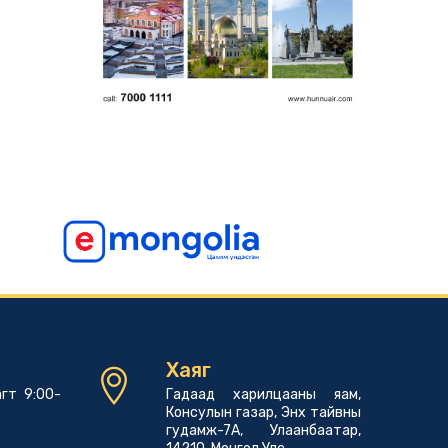
Хаяг
гт 9:00-
Гадаад харилцааны яам,
Консулын газар, Энх тайвны
гудамж-7А, Улаанбаатар,