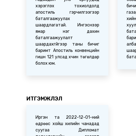
хэрэглэх тохиолдолд
бич
апостиль гэрчилгээгээр
газ
баталгаажуулах
хий
шаардлагатай. Ингэснээр
х
ямар нэг дахин
бат
баталгаажуулалт
бар
шаардахгүйгээр таны бичиг
ал
баримт Апостиль конвенцийн
шаа
гишүүн 121 улсад хүчин төгөлдөр
бат
болох юм.
ИТГЭМЖЛЭЛ
Иргэн та 2022-12-01-ний
өдрөөс хойш хилийн чанадад
суугаа Дипломат