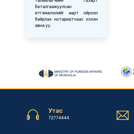
төлөөлөгчийн газарт
баталгаажуулсан
итгэмжлэлийг өөрт ойрхон
байрлах нотариатчаас хүлээн
авна уу.
Утас
72774444