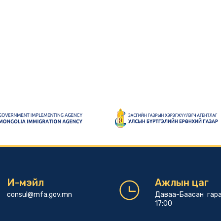
И-мэйл
Ажлын цаг
consul@mfa.gov.mn
Даваа-Баасан гара
17:00