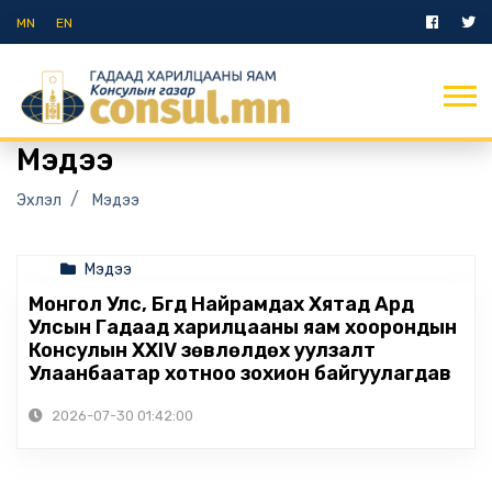
MN
EN
Мэдээ
Эхлэл
Мэдээ
Мэдээ
Монгол Улс, Бүгд Найрамдах Хятад Ард
Улсын Гадаад харилцааны яам хоорондын
Консулын XXIV зөвлөлдөх уулзалт
Улаанбаатар хотноо зохион байгуулагдав
2026-07-30 01:42:00