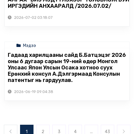
ИРГЭДИЙН АНХААРАЛД /2026.07.02/
2026-07-02 03:18:07
Мэдээ
Гадаад харилцааны сайд Б.Батцэцэг 2026
оны 6 дугаар сарын 19-ний өдөр Монгол
Улсаас Япон Улсын Осака хотноо суух
Ерөнхий консул А.Дэлгэрмаад Консулын
патентыг нь гардуулав.
2026-06-19 09:04:38
1
2
3
4
...
43