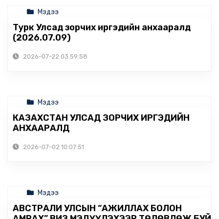
Мэдээ
Турк Улсад зорчих иргэдийн анхааралд
(2026.07.09)
2026-07-22 03:59:58
Мэдээ
КАЗАХСТАН УЛСАД ЗОРЧИХ ИРГЭДИЙН
АНХААРАЛД
2026-07-02 10:07:51
Мэдээ
АВСТРАЛИ УЛСЫН “АЖИЛЛАХ БОЛОН
АМРАХ” ВИЗ МЭДҮҮЛЭХЭЭР ТӨЛӨВЛӨЖ БУЙ