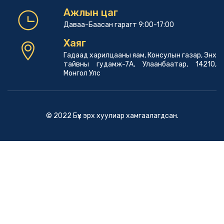
Ажлын цаг
Даваа-Баасан гарагт 9:00-17:00
Хаяг
Гадаад харилцааны яам, Консулын газар, Энх
тайвны гудамж-7А, Улаанбаатар, 14210,
Монгол Улс
© 2022 Бүх эрх хуулиар хамгаалагдсан.