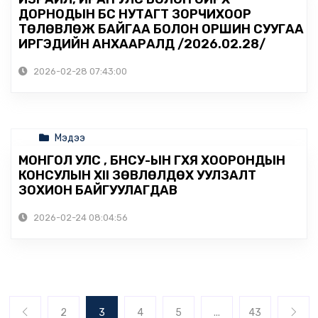
ДОРНОДЫН БҮС НУТАГТ ЗОРЧИХООР
ТӨЛӨВЛӨЖ БАЙГАА БОЛОН ОРШИН СУУГАА
ИРГЭДИЙН АНХААРАЛД /2026.02.28/
2026-02-28 07:43:00
Мэдээ
МОНГОЛ УЛС , БНСУ-ЫН ГХЯ ХООРОНДЫН
КОНСУЛЫН XII ЗӨВЛӨЛДӨХ УУЛЗАЛТ
ЗОХИОН БАЙГУУЛАГДАВ
2026-02-24 08:04:56
2
3
4
5
...
43