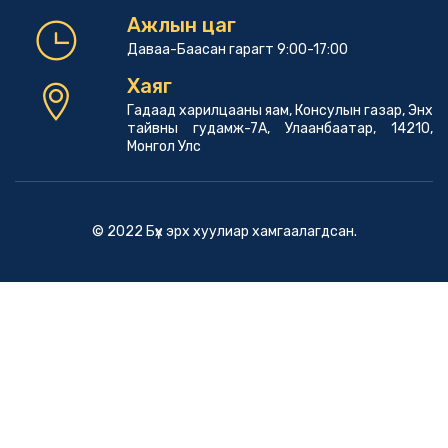
Ажлын цаг
Даваа-Баасан гарагт 9:00-17:00
Хаяг
Гадаад харилцааны яам, Консулын газар, Энх
тайвны гудамж-7А, Улаанбаатар, 14210,
Монгол Улс
© 2022 Бүх эрх хуулиар хамгаалагдсан.