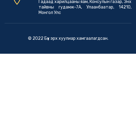
Гадаад харилцааны яам, Консулын газар, Энх
тайвны гудамж-7А, Улаанбаатар, 14210,
Монгол Улс
© 2022 Бүх эрх хуулиар хамгаалагдсан.