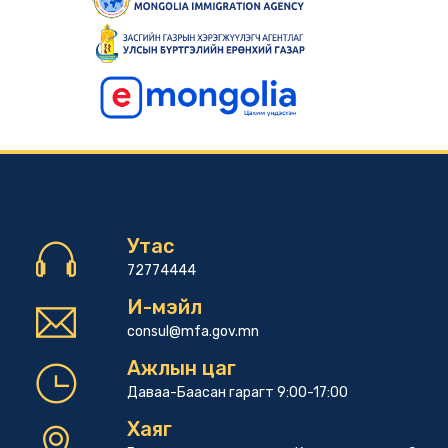
Утас
72774444
И-мэйл
consul@mfa.gov.mn
Ажлын цаг
Даваа-Баасан гарагт 9:00-17:00
Хаяг