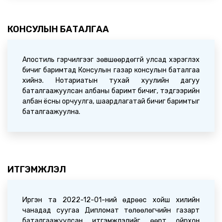
ИРГЭДИЙН АНХААРАЛД /2026.04.14/
2026-04-14 09:20:05
КОНСУЛЫН БАТАЛГАА
Апостиль гэрчилгээг зөвшөөрдөггүй улсад хэрэглэх
бичиг баримтад Консулын газар консулын баталгаа
хийнэ. Нотариатын тухай хуулийн дагуу
баталгаажуулсан албаны баримт бичиг, тэдгээрийн
албан ёсны орчуулга, шаардлагатай бичиг баримтыг
баталгаажуулна.
ИТГЭМЖЛЭЛ
Иргэн та 2022-12-01-ний өдрөөс хойш хилийн
чанадад суугаа Дипломат төлөөлөгчийн газарт
баталгаажуулсан итгэмжлэлийг өөрт ойрхон