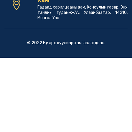
Гадаад харилцааны яам, Консулын газар, Энх
тайвны гудамж-7А, Улаанбаатар, 14210,
Монгол Улс
© 2022 Бүх эрх хуулиар хамгаалагдсан.