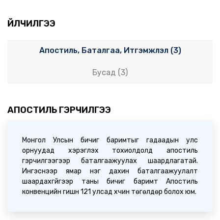
БҮГД НАЙРАМДАХ АВСТРИ УЛСЫН ОРШИН СУУХ
ЗӨВШӨӨРӨЛ ХҮСЭХЭЭР ТӨЛӨВЛӨЖ БУЙ ИРГЭДЭД
ҮЙЛЧИЛГЭЭ
2026-06-12 02:55:00
Апостиль, Баталгаа, Итгэмжлэл (3)
Мэдээ
ИРГЭДИЙН АНХААРАЛД (2026.06.10)
Бусад (3)
2026-06-10 09:31:08
Мэдээ
АПОСТИЛЬ ГЭРЧИЛГЭЭ
Монгол Улс, Оросын Холбооны Улсын Гадаад
харилцааны яамд хоорондын Консулын зөвлөлдөх
уулзалт Улаанбаатар хотноо зохион байгуулагдав
2026-06-03 23:59:31
Монгол Улсын бичиг баримтыг гадаадын улс
орнуудад хэрэглэх тохиолдолд апостиль
гэрчилгээгээр баталгаажуулах шаардлагатай.
Мэдээ
Ингэснээр ямар нэг дахин баталгаажуулалт
Цахим апостиль программын олон улсын 14 дэх
шаардахгүйгээр таны бичиг баримт Апостиль
форумд Монгол Улсаас цахимаар оролцов
конвенцийн гишүүн 121 улсад хүчин төгөлдөр болох юм.
2026-05-14 02:23:16
Мэдээ