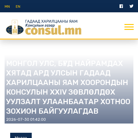
MN
EN
Мэдээ
МОНГОЛ УЛС, БҮГД НАЙРАМДАХ
ХЯТАД АРД УЛСЫН ГАДААД
ХАРИЛЦААНЫ ЯАМ ХООРОНДЫН
КОНСУЛЫН XXIV ЗӨВЛӨЛДӨХ
УУЛЗАЛТ УЛААНБААТАР ХОТНОО
ЗОХИОН БАЙГУУЛАГДАВ
2026-07-30 01:42:00
Мэдээ