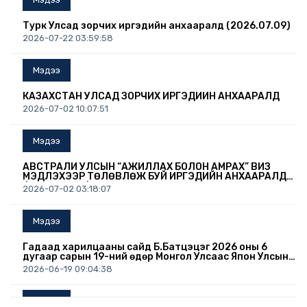
Турк Улсад зорчих иргэдийн анхааралд (2026.07.09)
2026-07-22 03:59:58
Мэдээ
КАЗАХСТАН УЛСАД ЗОРЧИХ ИРГЭДИЙН АНХААРАЛД
2026-07-02 10:07:51
Мэдээ
АВСТРАЛИ УЛСЫН “АЖИЛЛАХ БОЛОН АМРАХ” ВИЗ
МЭДҮҮЛЭХЭЭР ТӨЛӨВЛӨЖ БУЙ ИРГЭДИЙН АНХААРАЛД
/2026.07.02/
2026-07-02 03:18:07
Мэдээ
Гадаад харилцааны сайд Б.Батцэцэг 2026 оны 6
дугаар сарын 19-ний өдөр Монгол Улсаас Япон Улсын
Осака хотноо суух Ерөнхий консул А.Дэлгэрмаад
2026-06-19 09:04:38
Консулын патентыг нь гардуулав.
Мэдээ