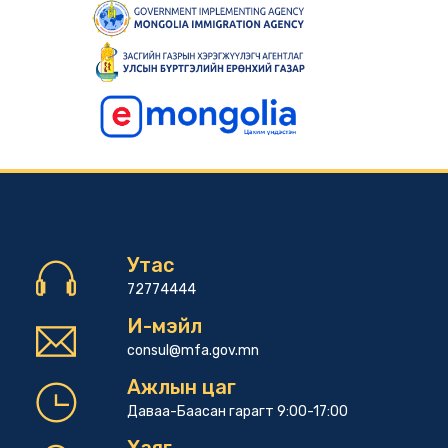
Утас
72774444
И-мэйл
consul@mfa.gov.mn
Ажлын цаг
Даваа-Баасан гарагт 9:00-17:00
Хаяг