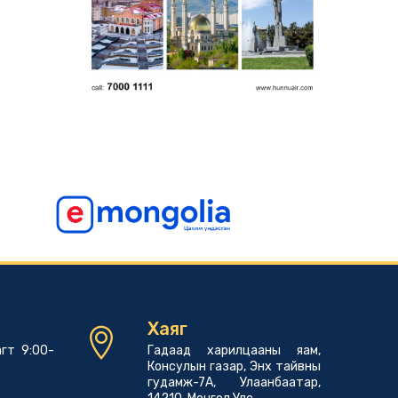
Хаяг
гт 9:00-
Гадаад харилцааны яам,
Консулын газар, Энх тайвны
гудамж-7А, Улаанбаатар,