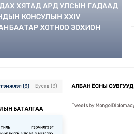
МДАХ ХЯТАД АРД УЛСЫН ГАДААД
НДЫН КОНСУЛЫН XXIV
АНБААТАР ХОТНОО ЗОХИОН
АЛБАН ЁСНЫ СУВГУУД
тгэмжлэл (3)
Бусад (3)
Tweets by MongolDiplomac
ЛЫН БАТАЛГАА
остиль гэрчилгээг
өөрдөггүй улсад хэрэглэх