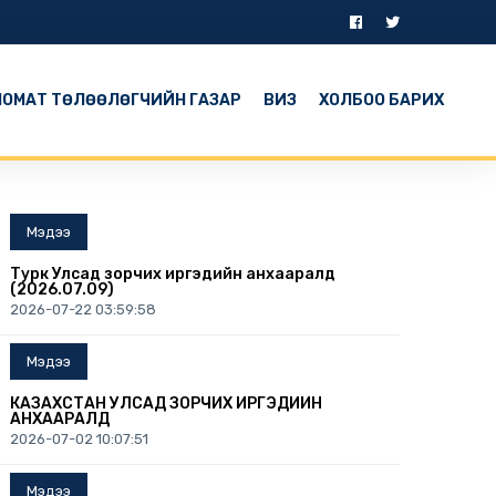
ОМАТ ТӨЛӨӨЛӨГЧИЙН ГАЗАР
ВИЗ
ХОЛБОО БАРИХ
Мэдээ
Турк Улсад зорчих иргэдийн анхааралд
(2026.07.09)
2026-07-22 03:59:58
Мэдээ
КАЗАХСТАН УЛСАД ЗОРЧИХ ИРГЭДИЙН
АНХААРАЛД
2026-07-02 10:07:51
Мэдээ