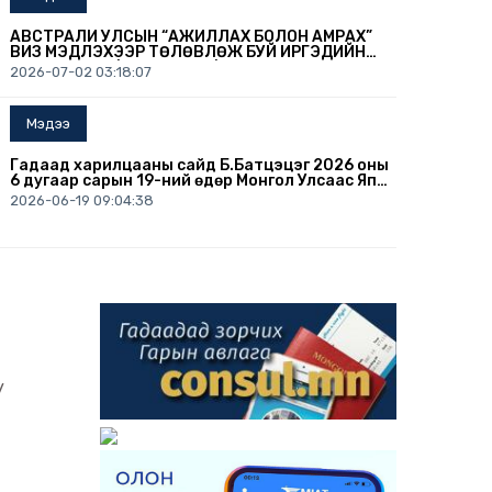
АВСТРАЛИ УЛСЫН “АЖИЛЛАХ БОЛОН АМРАХ”
ВИЗ МЭДҮҮЛЭХЭЭР ТӨЛӨВЛӨЖ БУЙ ИРГЭДИЙН
АНХААРАЛД /2026.07.02/
2026-07-02 03:18:07
Мэдээ
Гадаад харилцааны сайд Б.Батцэцэг 2026 оны
6 дугаар сарын 19-ний өдөр Монгол Улсаас Япон
Улсын Осака хотноо суух Ерөнхий консул
2026-06-19 09:04:38
А.Дэлгэрмаад Консулын патентыг нь
гардуулав.
Мэдээ
БҮГД НАЙРАМДАХ АВСТРИ УЛСЫН ОРШИН СУУХ
ЗӨВШӨӨРӨЛ ХҮСЭХЭЭР ТӨЛӨВЛӨЖ БУЙ
ИРГЭДЭД
2026-06-12 02:55:00
Мэдээ
y
ИРГЭДИЙН АНХААРАЛД (2026.06.10)
2026-06-10 09:31:08