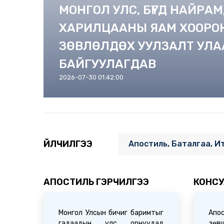
МОНГОЛ УЛС, БҮГД НАЙРА
ХАРИЛЦААНЫ ЯАМ ХООРО
ЗӨВЛӨЛДӨХ УУЛЗАЛТ УЛА
БАЙГУУЛАГДАВ
2026-07-30 01:42:00
ҮЙЛЧИЛГЭЭ
Апостиль, Баталгаа, И
АПОСТИЛЬ ГЭРЧИЛГЭЭ
КОНСУ
Монгол Улсын бичиг баримтыг
Ап
гадаадын улс орнуудад
зөвш