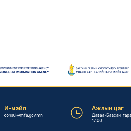
И-мэйл
Ажлын цаг
consul@mfa.gov.mn
Даваа-Баасан гара
17:00