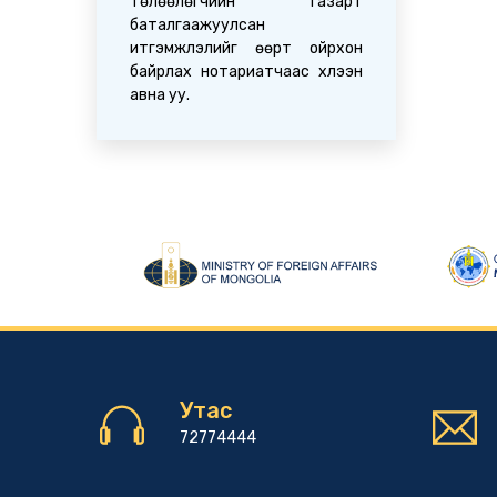
төлөөлөгчийн газарт
баталгаажуулсан
итгэмжлэлийг өөрт ойрхон
байрлах нотариатчаас хүлээн
авна уу.
Утас
72774444