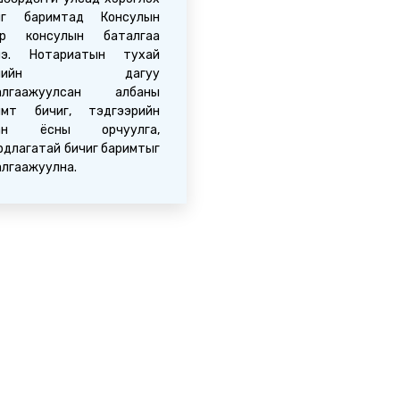
иг баримтад Консулын
ар консулын баталгаа
нэ. Нотариатын тухай
уулийн дагуу
алгаажуулсан албаны
имт бичиг, тэдгээрийн
бан ёсны орчуулга,
рдлагатай бичиг баримтыг
алгаажуулна.