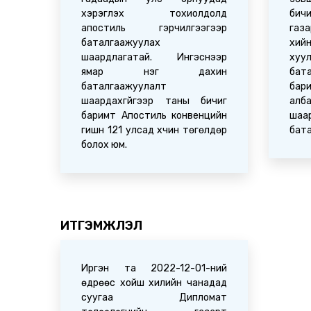
хэрэглэх тохиолдолд
бич
апостиль гэрчилгээгээр
газ
баталгаажуулах
хий
шаардлагатай. Ингэснээр
х
ямар нэг дахин
бат
баталгаажуулалт
бар
шаардахгүйгээр таны бичиг
ал
баримт Апостиль конвенцийн
шаа
гишүүн 121 улсад хүчин төгөлдөр
бат
болох юм.
ИТГЭМЖЛЭЛ
Иргэн та 2022-12-01-ний
өдрөөс хойш хилийн чанадад
суугаа Дипломат