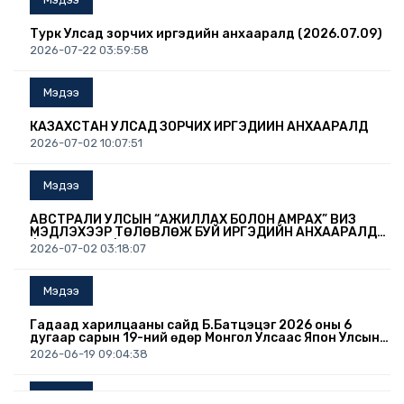
Турк Улсад зорчих иргэдийн анхааралд (2026.07.09)
2026-07-22 03:59:58
Мэдээ
КАЗАХСТАН УЛСАД ЗОРЧИХ ИРГЭДИЙН АНХААРАЛД
2026-07-02 10:07:51
Мэдээ
АВСТРАЛИ УЛСЫН “АЖИЛЛАХ БОЛОН АМРАХ” ВИЗ
МЭДҮҮЛЭХЭЭР ТӨЛӨВЛӨЖ БУЙ ИРГЭДИЙН АНХААРАЛД
/2026.07.02/
2026-07-02 03:18:07
Мэдээ
Гадаад харилцааны сайд Б.Батцэцэг 2026 оны 6
дугаар сарын 19-ний өдөр Монгол Улсаас Япон Улсын
Осака хотноо суух Ерөнхий консул А.Дэлгэрмаад
2026-06-19 09:04:38
Консулын патентыг нь гардуулав.
Мэдээ