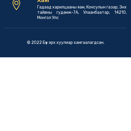
Гадаад харилцааны яам, Консулын газар, Энх
тайвны гудамж-7А, Улаанбаатар, 14210,
Монгол Улс
© 2022 Бүх эрх хуулиар хамгаалагдсан.