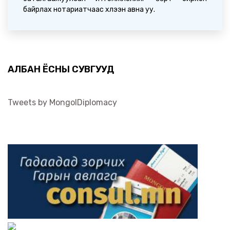
байрлах нотариатчаас хүлээн авна уу.
АЛБАН ЁСНЫ СУВГУУД
Tweets by MongolDiplomacy