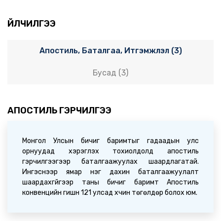
БҮГД НАЙРАМДАХ АВСТРИ УЛСЫН ОРШИН СУУХ
ЗӨВШӨӨРӨЛ ХҮСЭХЭЭР ТӨЛӨВЛӨЖ БУЙ ИРГЭДЭД
ҮЙЛЧИЛГЭЭ
2026-06-12 02:55:00
Апостиль, Баталгаа, Итгэмжлэл (3)
Мэдээ
ИРГЭДИЙН АНХААРАЛД (2026.06.10)
Бусад (3)
2026-06-10 09:31:08
Мэдээ
АПОСТИЛЬ ГЭРЧИЛГЭЭ
Монгол Улс, Оросын Холбооны Улсын Гадаад
харилцааны яамд хоорондын Консулын зөвлөлдөх
уулзалт Улаанбаатар хотноо зохион байгуулагдав
2026-06-03 23:59:31
Монгол Улсын бичиг баримтыг гадаадын улс
орнуудад хэрэглэх тохиолдолд апостиль
гэрчилгээгээр баталгаажуулах шаардлагатай.
Мэдээ
Ингэснээр ямар нэг дахин баталгаажуулалт
Цахим апостиль программын олон улсын 14 дэх
шаардахгүйгээр таны бичиг баримт Апостиль
форумд Монгол Улсаас цахимаар оролцов
конвенцийн гишүүн 121 улсад хүчин төгөлдөр болох юм.
2026-05-14 02:23:16
Мэдээ