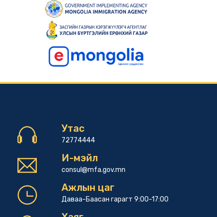
Утас
72774444
И-мэйл
consul@mfa.gov.mn
Ажлын цаг
Даваа-Баасан гарагт 9:00-17:00
Хаяг