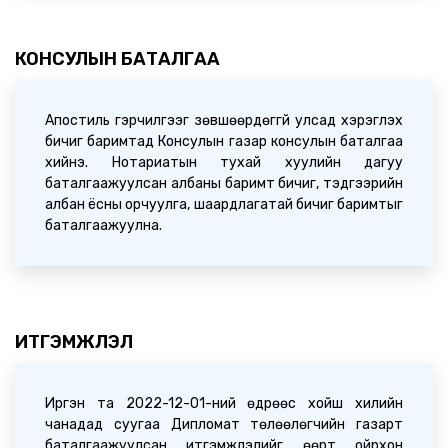
ИРГЭДИЙН АНХААРАЛД /2026.04.14/
2026-04-14 09:20:05
КОНСУЛЫН БАТАЛГАА
Апостиль гэрчилгээг зөвшөөрдөггүй улсад хэрэглэх
бичиг баримтад Консулын газар консулын баталгаа
хийнэ. Нотариатын тухай хуулийн дагуу
баталгаажуулсан албаны баримт бичиг, тэдгээрийн
албан ёсны орчуулга, шаардлагатай бичиг баримтыг
баталгаажуулна.
ИТГЭМЖЛЭЛ
Иргэн та 2022-12-01-ний өдрөөс хойш хилийн
чанадад суугаа Дипломат төлөөлөгчийн газарт
баталгаажуулсан итгэмжлэлийг өөрт ойрхон