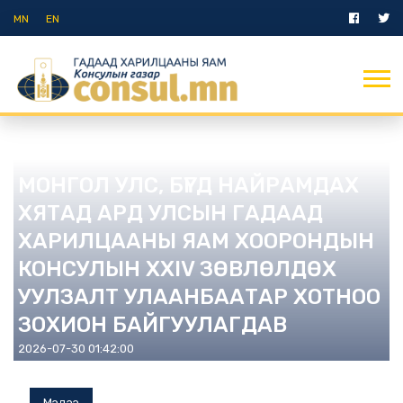
MN
EN
Мэдээ
МОНГОЛ УЛС, БҮГД НАЙРАМДАХ
ХЯТАД АРД УЛСЫН ГАДААД
ХАРИЛЦААНЫ ЯАМ ХООРОНДЫН
КОНСУЛЫН XXIV ЗӨВЛӨЛДӨХ
УУЛЗАЛТ УЛААНБААТАР ХОТНОО
ЗОХИОН БАЙГУУЛАГДАВ
2026-07-30 01:42:00
Мэдээ