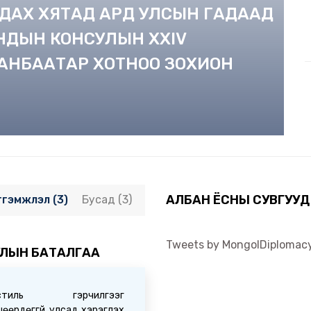
МДАХ ХЯТАД АРД УЛСЫН ГАДААД
НДЫН КОНСУЛЫН XXIV
АНБААТАР ХОТНОО ЗОХИОН
АЛБАН ЁСНЫ СУВГУУД
тгэмжлэл (3)
Бусад (3)
Tweets by MongolDiplomac
ЛЫН БАТАЛГАА
остиль гэрчилгээг
өөрдөггүй улсад хэрэглэх