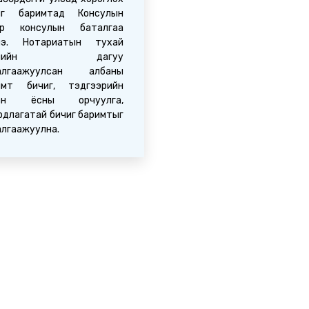
иг баримтад Консулын
ар консулын баталгаа
нэ. Нотариатын тухай
уулийн дагуу
алгаажуулсан албаны
имт бичиг, тэдгээрийн
бан ёсны орчуулга,
рдлагатай бичиг баримтыг
алгаажуулна.