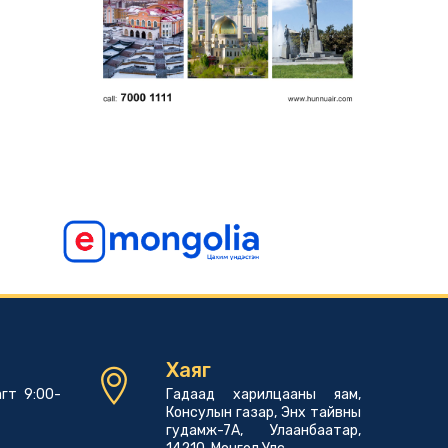
Хаяг
гт 9:00-
Гадаад харилцааны яам,
Консулын газар, Энх тайвны
гудамж-7А, Улаанбаатар,