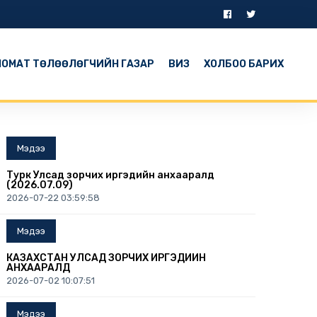
ОМАТ ТӨЛӨӨЛӨГЧИЙН ГАЗАР
ВИЗ
ХОЛБОО БАРИХ
Мэдээ
Турк Улсад зорчих иргэдийн анхааралд
(2026.07.09)
2026-07-22 03:59:58
Мэдээ
КАЗАХСТАН УЛСАД ЗОРЧИХ ИРГЭДИЙН
АНХААРАЛД
2026-07-02 10:07:51
Мэдээ