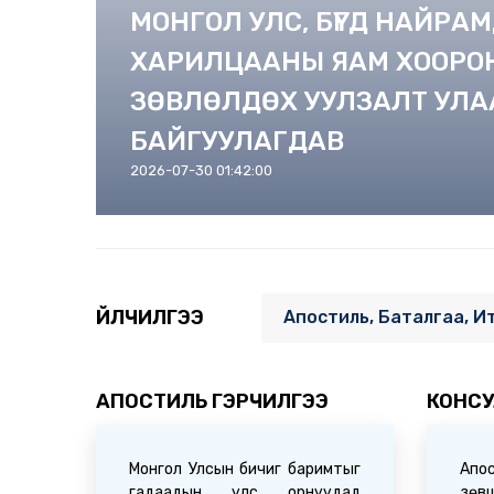
МОНГОЛ УЛС, БҮГД НАЙРА
ХАРИЛЦААНЫ ЯАМ ХООРО
ЗӨВЛӨЛДӨХ УУЛЗАЛТ УЛА
БАЙГУУЛАГДАВ
2026-07-30 01:42:00
ҮЙЛЧИЛГЭЭ
Апостиль, Баталгаа, И
АПОСТИЛЬ ГЭРЧИЛГЭЭ
КОНСУ
Монгол Улсын бичиг баримтыг
Ап
гадаадын улс орнуудад
зөвш