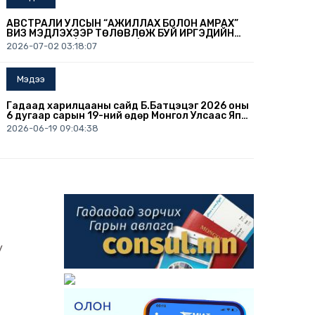
АВСТРАЛИ УЛСЫН “АЖИЛЛАХ БОЛОН АМРАХ”
ВИЗ МЭДҮҮЛЭХЭЭР ТӨЛӨВЛӨЖ БУЙ ИРГЭДИЙН
АНХААРАЛД /2026.07.02/
2026-07-02 03:18:07
Мэдээ
Гадаад харилцааны сайд Б.Батцэцэг 2026 оны
6 дугаар сарын 19-ний өдөр Монгол Улсаас Япон
Улсын Осака хотноо суух Ерөнхий консул
2026-06-19 09:04:38
А.Дэлгэрмаад Консулын патентыг нь
гардуулав.
Мэдээ
БҮГД НАЙРАМДАХ АВСТРИ УЛСЫН ОРШИН СУУХ
ЗӨВШӨӨРӨЛ ХҮСЭХЭЭР ТӨЛӨВЛӨЖ БУЙ
ИРГЭДЭД
2026-06-12 02:55:00
Мэдээ
y
ИРГЭДИЙН АНХААРАЛД (2026.06.10)
2026-06-10 09:31:08