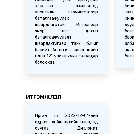
хэрэглэх тохиолдолд
бич
апостиль гэрчилгээгээр
газ
баталгаажуулах
хий
шаардлагатай. Ингэснээр
х
ямар нэг дахин
бат
баталгаажуулалт
бар
шаардахгүйгээр таны бичиг
ал
баримт Апостиль конвенцийн
шаа
гишүүн 121 улсад хүчин төгөлдөр
бат
болох юм.
ИТГЭМЖЛЭЛ
Иргэн та 2022-12-01-ний
өдрөөс хойш хилийн чанадад
суугаа Дипломат