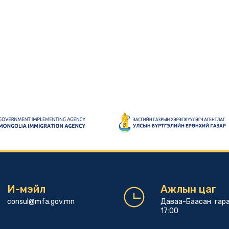
И-мэйл
Ажлын цаг
consul@mfa.gov.mn
Даваа-Баасан гара
17:00