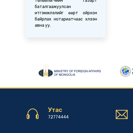
төлөөлөгчийн газарт
баталгаажуулсан
итгэмжлэлийг өөрт ойрхон
байрлах нотариатчаас хүлээн
авна уу.
Утас
72774444