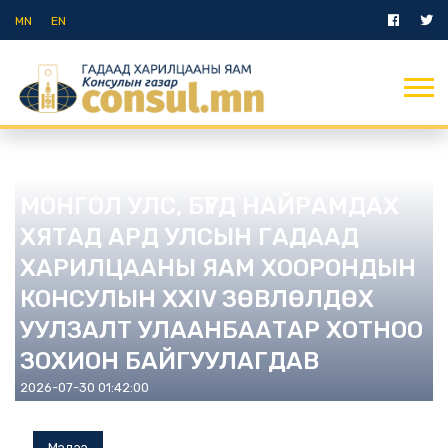
MN
EN
Мэдээ
МОНГОЛ УЛС, БҮГД НАЙРАМДАХ
ХЯТАД АРД УЛСЫН ГАДААД
ХАРИЛЦААНЫ ЯАМ ХООРОНДЫН
КОНСУЛЫН XXIV ЗӨВЛӨЛДӨХ
УУЛЗАЛТ УЛААНБААТАР ХОТНОО
ЗОХИОН БАЙГУУЛАГДАВ
2026-07-30 01:42:00
Мэдээ