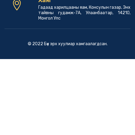
Гадаад харилцааны яам, Консулын газар, Энх
тайвны гудамж-7А, Улаанбаатар, 14210,
Монгол Улс
© 2022 Бүх эрх хуулиар хамгаалагдсан.