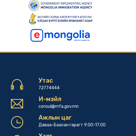
Утас
72774444
И-мэйл
consul@mfa.gov.mn
Ажлын цаг
Даваа-Баасан гарагт 9:00-17:00
Хаяг