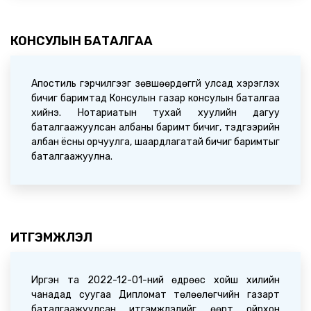
ИРГЭДИЙН АНХААРАЛД /2026.04.14/
2026-04-14 09:20:05
КОНСУЛЫН БАТАЛГАА
Апостиль гэрчилгээг зөвшөөрдөггүй улсад хэрэглэх
бичиг баримтад Консулын газар консулын баталгаа
хийнэ. Нотариатын тухай хуулийн дагуу
баталгаажуулсан албаны баримт бичиг, тэдгээрийн
албан ёсны орчуулга, шаардлагатай бичиг баримтыг
баталгаажуулна.
ИТГЭМЖЛЭЛ
Иргэн та 2022-12-01-ний өдрөөс хойш хилийн
чанадад суугаа Дипломат төлөөлөгчийн газарт
баталгаажуулсан итгэмжлэлийг өөрт ойрхон