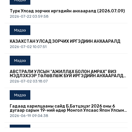
Турк Улсад зорчих иргэдийн анхааралд (2026.07.09)
2026-07-22 03:59:58
Мэдээ
КАЗАХСТАН УЛСАД ЗОРЧИХ ИРГЭДИЙН АНХААРАЛД
2026-07-02 10:07:51
Мэдээ
АВСТРАЛИ УЛСЫН “АЖИЛЛАХ БОЛОН АМРАХ” ВИЗ
МЭДҮҮЛЭХЭЭР ТӨЛӨВЛӨЖ БУЙ ИРГЭДИЙН АНХААРАЛД
/2026.07.02/
2026-07-02 03:18:07
Мэдээ
Гадаад харилцааны сайд Б.Батцэцэг 2026 оны 6
дугаар сарын 19-ний өдөр Монгол Улсаас Япон Улсын
Осака хотноо суух Ерөнхий консул А.Дэлгэрмаад
2026-06-19 09:04:38
Консулын патентыг нь гардуулав.
Мэдээ