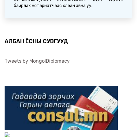
байрлах нотариатчаас хүлээн авна уу.
АЛБАН ЁСНЫ СУВГУУД
Tweets by MongolDiplomacy