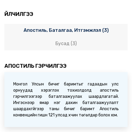
БҮГД НАЙРАМДАХ АВСТРИ УЛСЫН ОРШИН СУУХ
ЗӨВШӨӨРӨЛ ХҮСЭХЭЭР ТӨЛӨВЛӨЖ БУЙ ИРГЭДЭД
ҮЙЛЧИЛГЭЭ
2026-06-12 02:55:00
Апостиль, Баталгаа, Итгэмжлэл (3)
Мэдээ
ИРГЭДИЙН АНХААРАЛД (2026.06.10)
Бусад (3)
2026-06-10 09:31:08
Мэдээ
АПОСТИЛЬ ГЭРЧИЛГЭЭ
Монгол Улс, Оросын Холбооны Улсын Гадаад
харилцааны яамд хоорондын Консулын зөвлөлдөх
уулзалт Улаанбаатар хотноо зохион байгуулагдав
2026-06-03 23:59:31
Монгол Улсын бичиг баримтыг гадаадын улс
орнуудад хэрэглэх тохиолдолд апостиль
гэрчилгээгээр баталгаажуулах шаардлагатай.
Мэдээ
Ингэснээр ямар нэг дахин баталгаажуулалт
Цахим апостиль программын олон улсын 14 дэх
шаардахгүйгээр таны бичиг баримт Апостиль
форумд Монгол Улсаас цахимаар оролцов
конвенцийн гишүүн 121 улсад хүчин төгөлдөр болох юм.
2026-05-14 02:23:16
Мэдээ